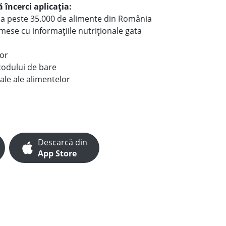
 încerci aplicația:
le a peste 35.000 de alimente din România
e mese cu informațiile nutriționale gata
lor
codului de bare
ale ale alimentelor
Descarcă din
App Store