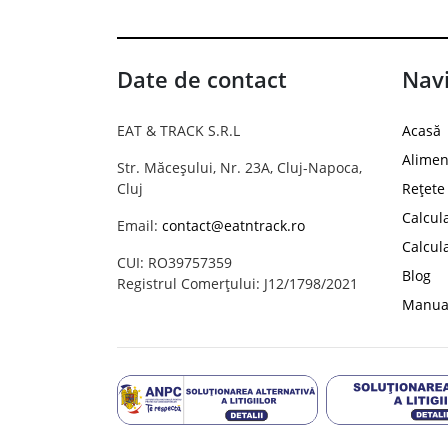
Date de contact
Navi
EAT & TRACK S.R.L
Acasă
Alimen
Str. Măceșului, Nr. 23A, Cluj-Napoca,
Cluj
Rețete
Calcul
Email:
contact@eatntrack.ro
Calcul
CUI: RO39757359
Blog
Registrul Comerțului: J12/1798/2021
Manual