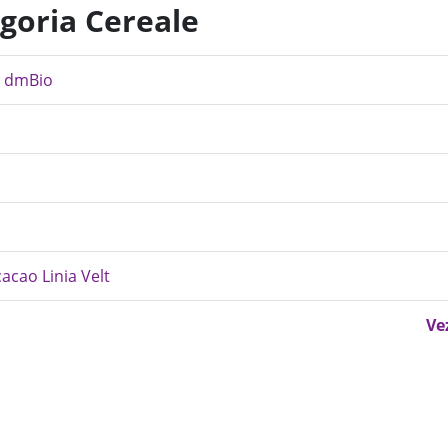
egoria Cereale
- dmBio
cacao Linia Velt
Ve