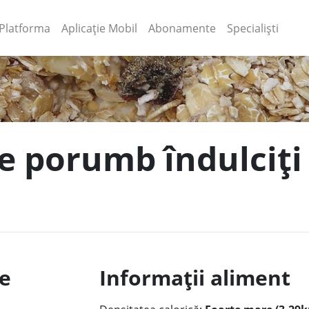
(current)
(current)
Platforma
Aplicație Mobil
Abonamente
Specialiști
de porumb îndulciți 
le
Informații aliment