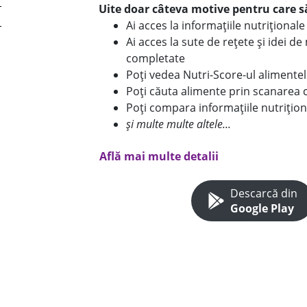
Uite doar câteva motive pentru care să
Ai acces la informațiile nutriționa
Ai acces la sute de rețete și idei d
completate
Poți vedea Nutri-Score-ul alimente
Poți căuta alimente prin scanarea 
Poți compara informațiile nutrițion
și multe multe altele...
Află mai multe detalii
Descarcă din
Google Play