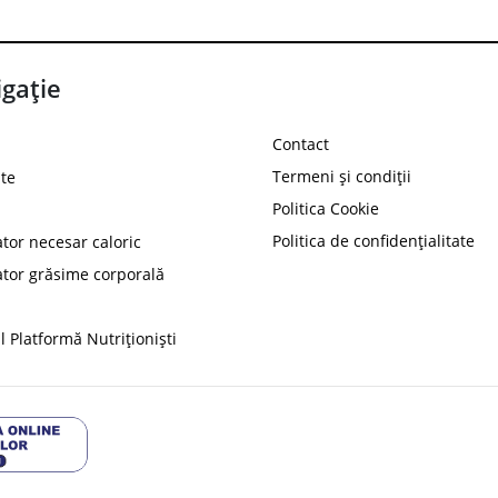
gație
Contact
Termeni și condiții
te
Politica Cookie
Politica de confidențialitate
ator necesar caloric
PROT
ator grăsime corporală
Ai
10%
reducere la
folosind codul
 Platformă Nutriționiști
Profită 