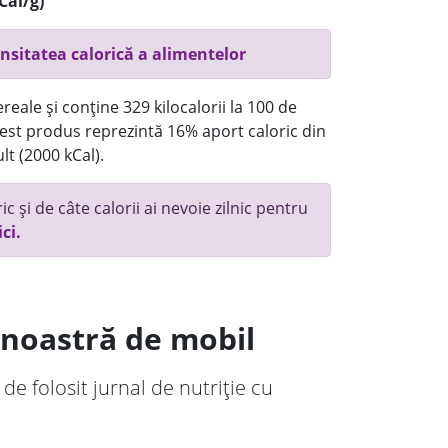
Cal/g)
nsitatea calorică a alimentelor
reale și conține 329 kilocalorii la 100 de
st produs reprezintă 16% aport caloric din
lt (2000 kCal).
c și de câte calorii ai nevoie zilnic pentru
ici.
a noastră de mobil
 de folosit jurnal de nutriție cu