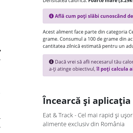
Densitatea calorică:
Foarte mare (3.29k
Află cum poți slăbi cunoscând de
Acest aliment face parte din categoria Ce
grame. Consumul a 100 de grame din ace
cantitatea zilnică estimată pentru un adu
Dacă vrei să afli necesarul tău calori
a-ți atinge obiectivul,
îl poți calcula a
Încearcă și aplicați
Eat & Track - Cel mai rapid și ușor
alimente exclusiv din România