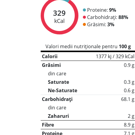
Proteine:
9%
329
Carbohidrați:
88%
kCal
Grăsimi:
3%
Valori medii nutriționale pentru
100 g
Calorii
1377 kj / 329 kCal
Grăsimi
0.9 g
din care
Saturate
0.3 g
Ne-Saturate
0.6 g
Carbohidrați
68.1 g
din care
Zaharuri
2 g
Fibre
8.9 g
Proteine
7.1 g