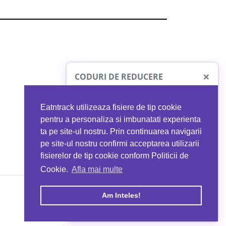
×
CODURI DE REDUCERE
Eatntrack utilizeaza fisiere de tip cookie
O41
MYPROTEIN
pentru a personaliza si imbunatati experienta
ta pe site-ul nostru. Prin continuarea navigarii
 orice comandă
Ai
40%
reducere la orice comandă
pe site-ul nostru confirmi acceptarea utilizarii
EATNTRACK
folosind codul
EATTRACK
fisierelor de tip cookie conform Politicii de
Cookie.
Afla mai multe
acum
Profită acum
Am Inteles!
Copyright © 2026 EAT & TRACK S.R.L