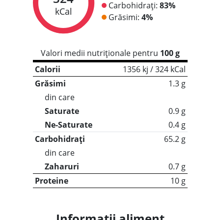
Carbohidrați:
83%
kCal
Grăsimi:
4%
Valori medii nutriționale pentru
100 g
Calorii
1356 kj / 324 kCal
Grăsimi
1.3 g
din care
Saturate
0.9 g
Ne-Saturate
0.4 g
Carbohidrați
65.2 g
din care
Zaharuri
0.7 g
Proteine
10 g
Informații aliment