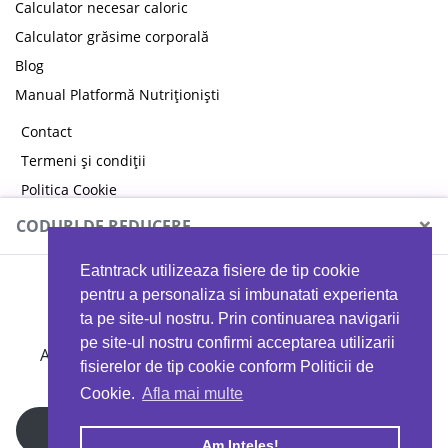
Calculator necesar caloric
Calculator grăsime corporală
Blog
Manual Platformă Nutriționiști
Contact
Termeni și condiții
Politica Cookie
Politica de confidențialitate
×
CODURI DE REDUCERE
Eatntrack utilizeaza fisiere de tip cookie
MYPROTEIN
pentru a personaliza si imbunatati experienta
ta pe site-ul nostru. Prin continuarea navigarii
pe site-ul nostru confirmi acceptarea utilizarii
Ai
40%
reducere la orice comandă folosind codul
fisierelor de tip cookie conform Politicii de
EATTRACK
Cookie.
Afla mai multe
Profită acum
Am Inteles!