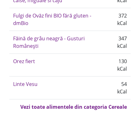
caise, migdale si caju
kCal
Fulgi de Ovăz fini BIO fără gluten -
372
dmBio
kCal
Făină de grâu neagră - Gusturi
347
Românești
kCal
Orez fiert
130
kCal
Linte Vesu
54
kCal
Vezi toate alimentele din categoria Cereale