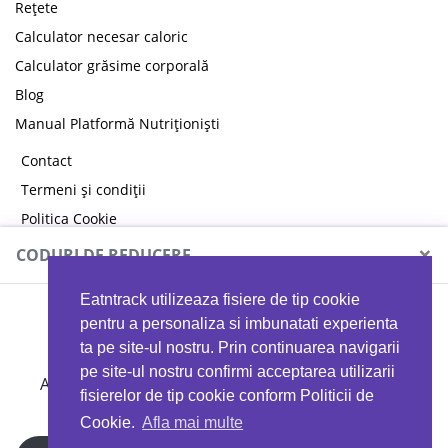
Rețete
Calculator necesar caloric
Calculator grăsime corporală
Blog
Manual Platformă Nutriționiști
Contact
Termeni și condiții
Politica Cookie
Politica de confidențialitate
×
CODURI DE REDUCERE
Eatntrack utilizeaza fisiere de tip cookie
MYPROTEIN
pentru a personaliza si imbunatati experienta
ta pe site-ul nostru. Prin continuarea navigarii
pe site-ul nostru confirmi acceptarea utilizarii
Ai
40%
reducere la orice comandă folosind codul
fisierelor de tip cookie conform Politicii de
EATTRACK
Cookie.
Afla mai multe