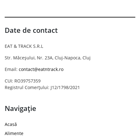
Date de contact
EAT & TRACK S.R.L
Str. Măceșului, Nr. 23A, Cluj-Napoca, Cluj
Email:
contact@eatntrack.ro
CUI: RO39757359
Registrul Comerțului: J12/1798/2021
Navigație
Acasă
Alimente