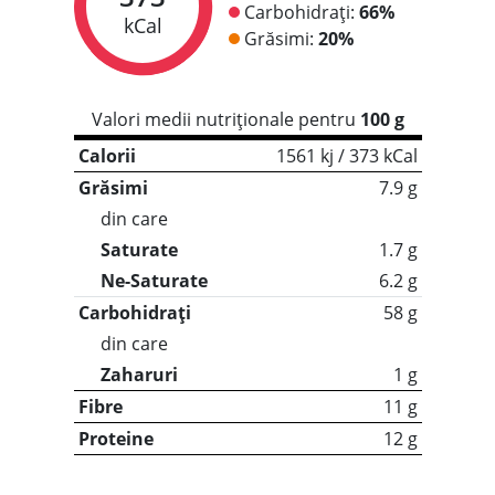
Carbohidrați:
66%
kCal
Grăsimi:
20%
Valori medii nutriționale pentru
100 g
Calorii
1561 kj / 373 kCal
Grăsimi
7.9 g
din care
Saturate
1.7 g
Ne-Saturate
6.2 g
Carbohidrați
58 g
din care
Zaharuri
1 g
Fibre
11 g
Proteine
12 g