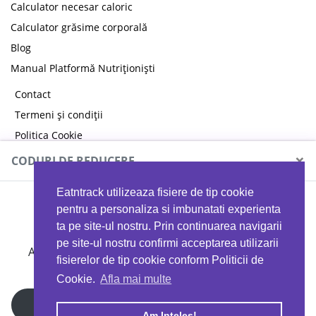
Calculator necesar caloric
Calculator grăsime corporală
Blog
Manual Platformă Nutriționiști
Contact
Termeni și condiții
Politica Cookie
Politica de confidențialitate
×
CODURI DE REDUCERE
Eatntrack utilizeaza fisiere de tip cookie
MYPROTEIN
pentru a personaliza si imbunatati experienta
ta pe site-ul nostru. Prin continuarea navigarii
pe site-ul nostru confirmi acceptarea utilizarii
Ai
40%
reducere la orice comandă folosind codul
fisierelor de tip cookie conform Politicii de
EATTRACK
Cookie.
Afla mai multe
Profită acum
Am Inteles!