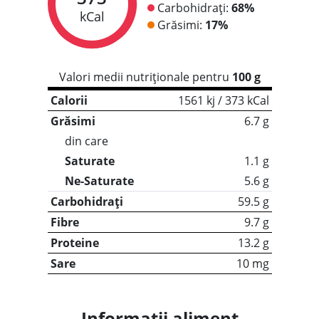
Carbohidrați:
68%
kCal
Grăsimi:
17%
Valori medii nutriționale pentru
100 g
Calorii
1561 kj / 373 kCal
Grăsimi
6.7 g
din care
Saturate
1.1 g
Ne-Saturate
5.6 g
Carbohidrați
59.5 g
Fibre
9.7 g
Proteine
13.2 g
Sare
10 mg
Informații aliment