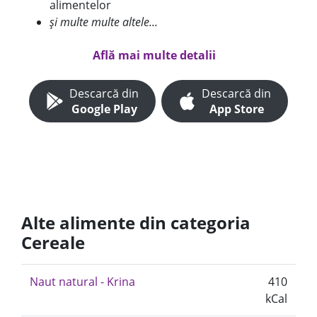
alimentelor
și multe multe altele...
Află mai multe detalii
Descarcă din
Descarcă din
Google Play
App Store
Alte alimente din categoria
Cereale
Naut natural - Krina
410
kCal