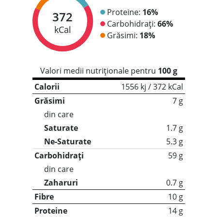
Proteine:
16%
372
Carbohidrați:
66%
kCal
Grăsimi:
18%
Valori medii nutriționale pentru
100 g
Calorii
1556 kj / 372 kCal
Grăsimi
7 g
din care
Saturate
1.7 g
Ne-Saturate
5.3 g
Carbohidrați
59 g
din care
Zaharuri
0.7 g
Fibre
10 g
Proteine
14 g