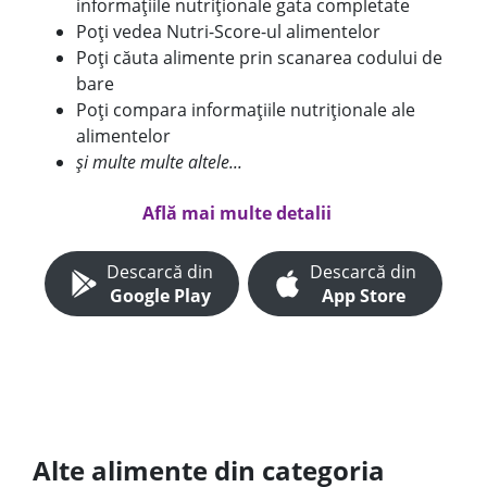
informațiile nutriționale gata completate
Poți vedea Nutri-Score-ul alimentelor
Poți căuta alimente prin scanarea codului de
bare
Poți compara informațiile nutriționale ale
alimentelor
și multe multe altele...
Află mai multe detalii
Descarcă din
Descarcă din
Google Play
App Store
Alte alimente din categoria