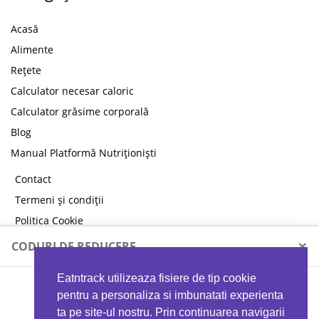
Acasă
Alimente
Rețete
Calculator necesar caloric
Calculator grăsime corporală
Blog
Manual Platformă Nutriționiști
Contact
Termeni și condiții
Politica Cookie
Politica de confidențialitate
×
CODURI DE REDUCERE
Eatntrack utilizeaza fisiere de tip cookie
MYPROTEIN
pentru a personaliza si imbunatati experienta
ta pe site-ul nostru. Prin continuarea navigarii