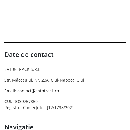
Date de contact
EAT & TRACK S.R.L
Str. Măceșului, Nr. 23A, Cluj-Napoca, Cluj
Email:
contact@eatntrack.ro
CUI: RO39757359
Registrul Comerțului: J12/1798/2021
Navigație