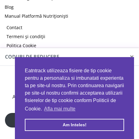
Blog
Manual Platformă Nutriționiști
Contact
Termeni și condiții
Politica Cookie
Politica de confidențialitate
×
CODURI DE REDUCERE
Eatntrack utilizeaza fisiere de tip cookie
MYPROTEIN
pentru a personaliza si imbunatati experienta
ta pe site-ul nostru. Prin continuarea navigarii
pe site-ul nostru confirmi acceptarea utilizarii
Ai
40%
reducere la orice comandă folosind codul
fisierelor de tip cookie conform Politicii de
EATTRACK
Cookie.
Afla mai multe
Profită acum
Am Inteles!
Copyright © 2026 EAT & TRACK S.R.L