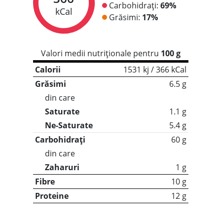
Carbohidrați:
69%
kCal
Grăsimi:
17%
Valori medii nutriționale pentru
100 g
Calorii
1531 kj / 366 kCal
Grăsimi
6.5 g
din care
Saturate
1.1 g
Ne-Saturate
5.4 g
Carbohidrați
60 g
din care
Zaharuri
1 g
Fibre
10 g
Proteine
12 g