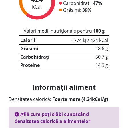
Carbohidrați:
47%
kCal
Grăsimi:
39%
Valori medii nutriționale pentru
100 g
Calorii
1774 kj / 424 kCal
Grăsimi
18.6 g
Carbohidrați
50.7 g
Proteine
14.9 g
Informații aliment
Densitatea calorică:
Foarte mare (4.24kCal/g)
Află cum poți slăbi cunoscând
densitatea calorică a alimentelor