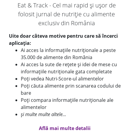
Eat & Track - Cel mai rapid și ușor de
folosit jurnal de nutriție cu alimente
exclusiv din România
Uite doar câteva motive pentru care să încerci
aplicația:
Ai acces la informațiile nutriționale a peste
35.000 de alimente din România
Ai acces la sute de rețete și idei de mese cu
informațiile nutriționale gata completate
Poți vedea Nutri-Score-ul alimentelor
Poți căuta alimente prin scanarea codului de
bare
Poți compara informațiile nutriționale ale
alimentelor
și multe multe altele...
Află mai multe detalii