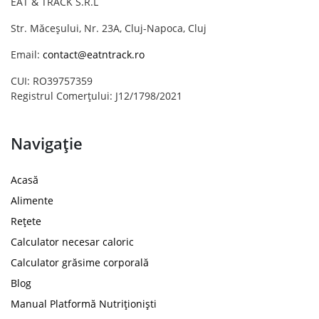
EAT & TRACK S.R.L
Str. Măceșului, Nr. 23A, Cluj-Napoca, Cluj
Email:
contact@eatntrack.ro
CUI: RO39757359
Registrul Comerțului: J12/1798/2021
Navigație
Acasă
Alimente
Rețete
Calculator necesar caloric
Calculator grăsime corporală
Blog
Manual Platformă Nutriționiști