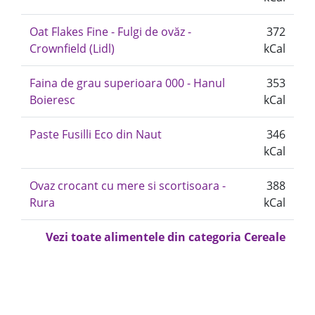
Oat Flakes Fine - Fulgi de ovăz -
372
Crownfield (Lidl)
kCal
Faina de grau superioara 000 - Hanul
353
Boieresc
kCal
Paste Fusilli Eco din Naut
346
kCal
Ovaz crocant cu mere si scortisoara -
388
Rura
kCal
Vezi toate alimentele din categoria Cereale