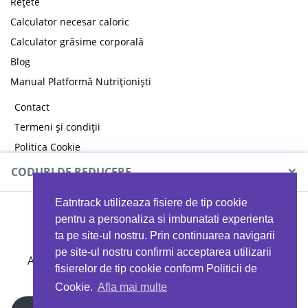
Rețete
Calculator necesar caloric
Calculator grăsime corporală
Blog
Manual Platformă Nutriționiști
Contact
Termeni și condiții
Politica Cookie
Politica de confidențialitate
×
CODURI DE REDUCERE
Eatntrack utilizeaza fisiere de tip cookie
MYPROTEIN
pentru a personaliza si imbunatati experienta
ta pe site-ul nostru. Prin continuarea navigarii
pe site-ul nostru confirmi acceptarea utilizarii
Ai
40%
reducere la orice comandă folosind codul
fisierelor de tip cookie conform Politicii de
EATTRACK
Cookie.
Afla mai multe