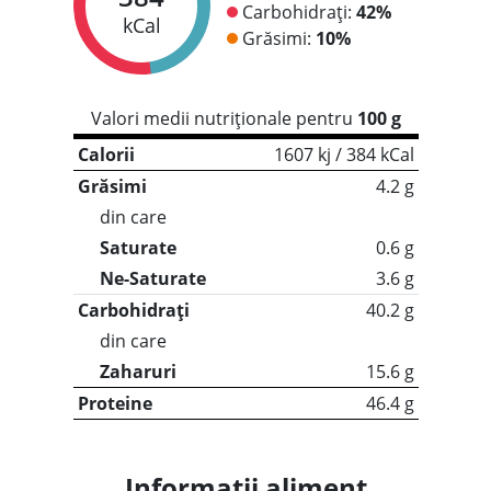
Carbohidrați:
42%
kCal
Grăsimi:
10%
Valori medii nutriționale pentru
100 g
Calorii
1607 kj / 384 kCal
Grăsimi
4.2 g
din care
Saturate
0.6 g
Ne-Saturate
3.6 g
Carbohidrați
40.2 g
din care
Zaharuri
15.6 g
Proteine
46.4 g
Informații aliment