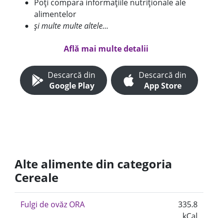
Poți compara informațiile nutriționale ale
alimentelor
și multe multe altele...
Află mai multe detalii
Descarcă din
Descarcă din
Google Play
App Store
Alte alimente din categoria
Cereale
Fulgi de ovăz ORA
335.8
kCal