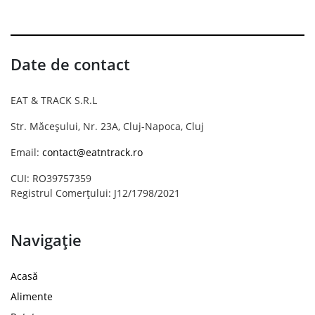
Date de contact
EAT & TRACK S.R.L
Str. Măceșului, Nr. 23A, Cluj-Napoca, Cluj
Email:
contact@eatntrack.ro
CUI: RO39757359
Registrul Comerțului: J12/1798/2021
Navigație
Acasă
Alimente