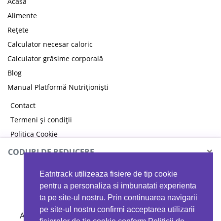
Acasă
Alimente
Rețete
Calculator necesar caloric
Calculator grăsime corporală
Blog
Manual Platformă Nutriționiști
Contact
Termeni și condiții
Politica Cookie
Politica de confidențialitate
×
CODURI DE REDUCERE
Eatntrack utilizeaza fisiere de tip cookie
MYPROTEIN
pentru a personaliza si imbunatati experienta
ta pe site-ul nostru. Prin continuarea navigarii
pe site-ul nostru confirmi acceptarea utilizarii
Ai
40%
reducere la orice comandă folosind codul