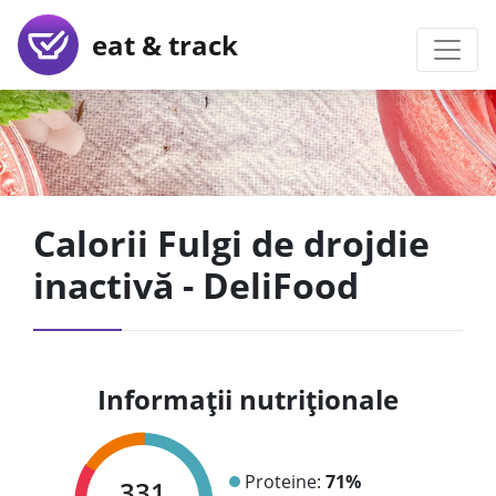
eat & track
Calorii Fulgi de drojdie
inactivă - DeliFood
Informații nutriționale
Proteine:
71%
331