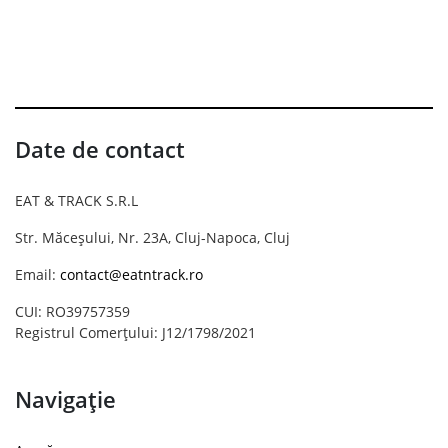
Date de contact
EAT & TRACK S.R.L
Str. Măceșului, Nr. 23A, Cluj-Napoca, Cluj
Email:
contact@eatntrack.ro
CUI: RO39757359
Registrul Comerțului: J12/1798/2021
Navigație