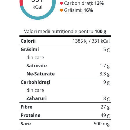
Carbohidrați:
13%
kCal
Grăsimi:
16%
Valori medii nutriționale pentru
100 g
Calorii
1385 kj / 331 kCal
Grăsimi
5 g
din care
Saturate
1.7 g
Ne-Saturate
3.3 g
Carbohidrați
9 g
din care
Zaharuri
8 g
Fibre
27 g
Proteine
49 g
Sare
500 mg