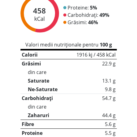
Proteine:
5%
458
Carbohidrați:
49%
kCal
Grăsimi:
46%
Valori medii nutriționale pentru
100 g
Calorii
1916 kj / 458 kCal
Grăsimi
22.9 g
din care
Saturate
13.1 g
Ne-Saturate
9.8 g
Carbohidrați
54.7 g
din care
Zaharuri
44.4 g
Fibre
5.6 g
Proteine
5.5 g