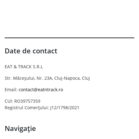
Date de contact
EAT & TRACK S.R.L
Str. Măceșului, Nr. 23A, Cluj-Napoca, Cluj
Email:
contact@eatntrack.ro
CUI: RO39757359
Registrul Comerțului: J12/1798/2021
Navigație