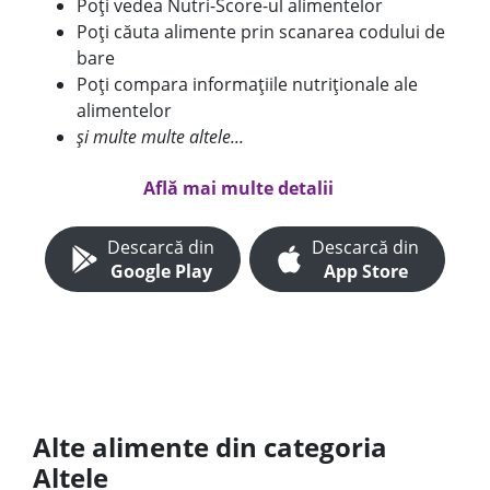
Poți vedea Nutri-Score-ul alimentelor
Poți căuta alimente prin scanarea codului de
bare
Poți compara informațiile nutriționale ale
alimentelor
și multe multe altele...
Află mai multe detalii
Descarcă din
Descarcă din
Google Play
App Store
Alte alimente din categoria
Altele