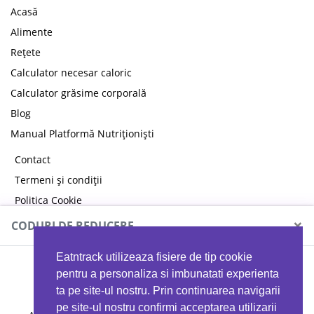
Acasă
Alimente
Rețete
Calculator necesar caloric
Calculator grăsime corporală
Blog
Manual Platformă Nutriționiști
Contact
Termeni și condiții
Politica Cookie
Politica de confidențialitate
×
CODURI DE REDUCERE
Eatntrack utilizeaza fisiere de tip cookie
MYPROTEIN
pentru a personaliza si imbunatati experienta
ta pe site-ul nostru. Prin continuarea navigarii
pe site-ul nostru confirmi acceptarea utilizarii