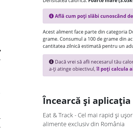
Densitatea calorică:
Foarte mare (3.03k
Află cum poți slăbi cunoscând de
Acest aliment face parte din categoria Dul
grame. Consumul a 100 de grame din ace
cantitatea zilnică estimată pentru un adu
Dacă vrei să afli necesarul tău calori
a-ți atinge obiectivul,
îl poți calcula a
Încearcă și aplicați
Eat & Track - Cel mai rapid și ușor
alimente exclusiv din România