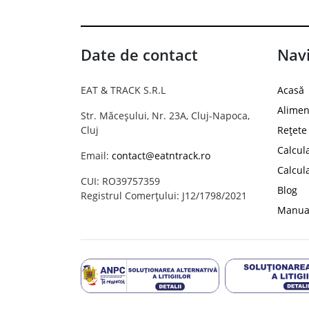
Date de contact
Navi
EAT & TRACK S.R.L
Acasă
Alimen
Str. Măceșului, Nr. 23A, Cluj-Napoca,
Cluj
Rețete
Calcul
Email:
contact@eatntrack.ro
Calcul
CUI: RO39757359
Blog
Registrul Comerțului: J12/1798/2021
Manual