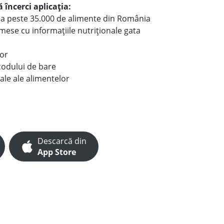
 încerci aplicația:
le a peste 35.000 de alimente din România
e mese cu informațiile nutriționale gata
lor
codului de bare
ale ale alimentelor
Descarcă din
App Store