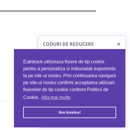
×
CODURI DE REDUCERE
Eatntrack utilizeaza fisiere de tip cookie
O41
MYPROTEIN
pentru a personaliza si imbunatati experienta
ta pe site-ul nostru. Prin continuarea navigarii
 orice comandă
Ai
40%
reducere la orice comandă
pe site-ul nostru confirmi acceptarea utilizarii
EATNTRACK
folosind codul
EATTRACK
fisierelor de tip cookie conform Politicii de
Cookie.
Afla mai multe
acum
Profită acum
Am Inteles!
Copyright © 2026 EAT & TRACK S.R.L