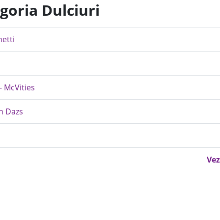
goria Dulciuri
etti
- McVities
en Dazs
Vez