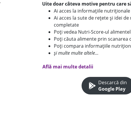
Uite doar câteva motive pentru care să
Ai acces la informațiile nutriționa
Ai acces la sute de rețete și idei d
completate
Poți vedea Nutri-Score-ul alimente
Poți căuta alimente prin scanarea 
Poți compara informațiile nutrițion
și multe multe altele...
Află mai multe detalii
Descarcă din
Google Play