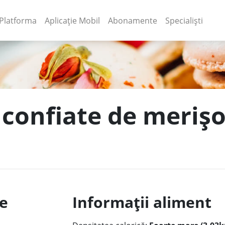
(current)
(current)
Platforma
Aplicație Mobil
Abonamente
Specialiști
 confiate de merișo
le
Informații aliment