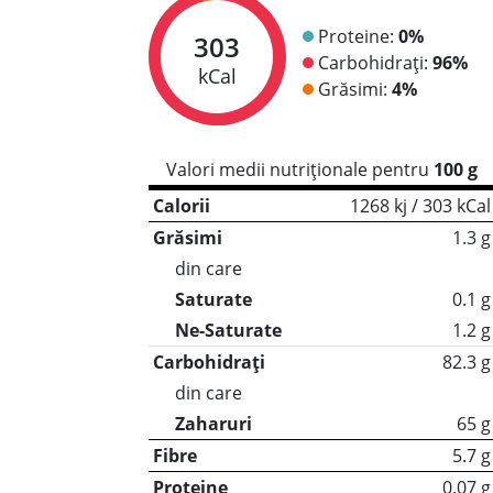
Proteine:
0%
303
Carbohidrați:
96%
kCal
Grăsimi:
4%
Valori medii nutriționale pentru
100 g
Calorii
1268 kj / 303 kCal
Grăsimi
1.3 g
din care
Saturate
0.1 g
Ne-Saturate
1.2 g
Carbohidrați
82.3 g
din care
Zaharuri
65 g
Fibre
5.7 g
Proteine
0.07 g