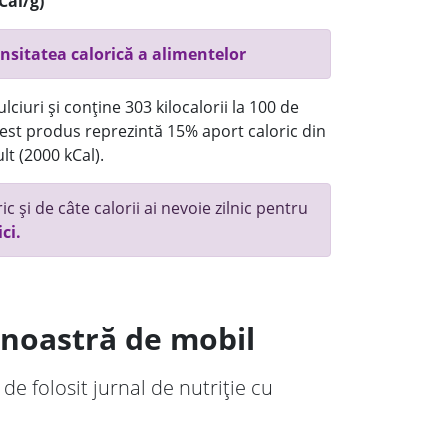
Cal/g)
nsitatea calorică a alimentelor
ciuri și conține 303 kilocalorii la 100 de
st produs reprezintă 15% aport caloric din
lt (2000 kCal).
c și de câte calorii ai nevoie zilnic pentru
ici.
a noastră de mobil
 de folosit jurnal de nutriție cu