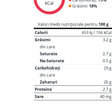
kCal
Grăsimi:
18%
Valori medii nutriționale pentru
100 g
Calorii
653 kj / 156 kCal
Grăsimi
3.2 g
din care
Saturate
2.7 g
Ne-Saturate
0.5 g
Carbohidrați
29 g
din care
Zaharuri
26 g
Proteine
2.7 g
Sare
40 mg