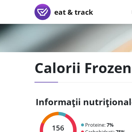
eat & track
Calorii Frozen
Informații nutriționa
Proteine:
7%
156
Carbohidrați:
75%