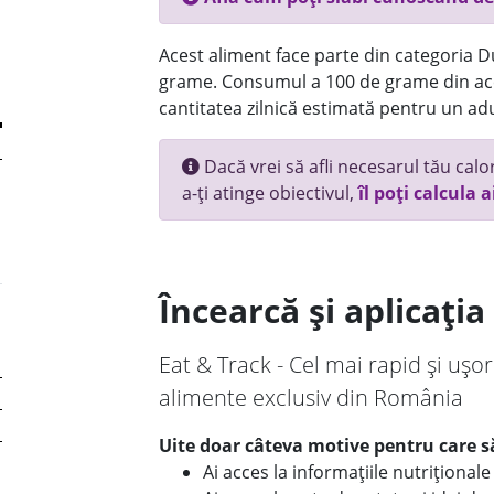
Acest aliment face parte din categoria Dul
grame. Consumul a 100 de grame din ace
cantitatea zilnică estimată pentru un adu
Dacă vrei să afli necesarul tău calori
a-ți atinge obiectivul,
îl poți calcula a
Încearcă și aplicați
Eat & Track - Cel mai rapid și ușor
alimente exclusiv din România
Uite doar câteva motive pentru care să
Ai acces la informațiile nutriționa