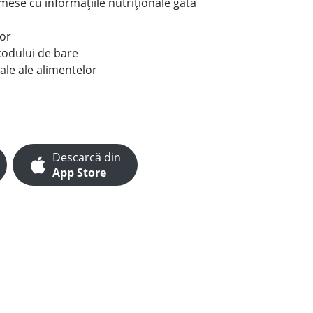
e mese cu informațiile nutriționale gata
lor
codului de bare
ale ale alimentelor
Descarcă din
App Store