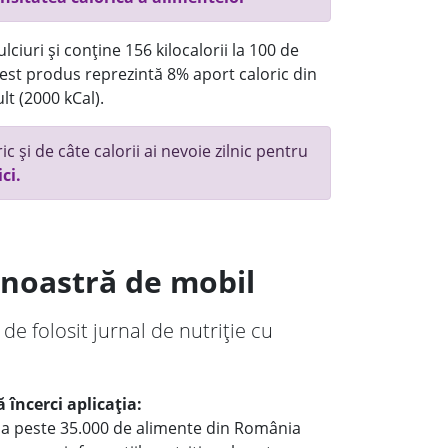
ciuri și conține 156 kilocalorii la 100 de
st produs reprezintă 8% aport caloric din
lt (2000 kCal).
c și de câte calorii ai nevoie zilnic pentru
ici.
a noastră de mobil
 de folosit jurnal de nutriție cu
 încerci aplicația:
le a peste 35.000 de alimente din România