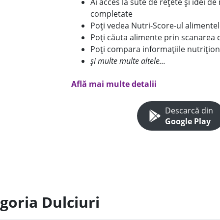
Ai acces la sute de rețete și idei d
completate
Poți vedea Nutri-Score-ul alimente
Poți căuta alimente prin scanarea 
Poți compara informațiile nutrițion
și multe multe altele...
Află mai multe detalii
Descarcă din
Google Play
goria Dulciuri