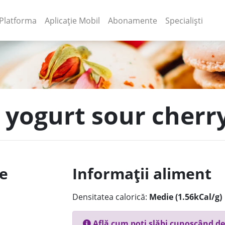
(current)
(current)
Platforma
Aplicație Mobil
Abonamente
Specialiști
 yogurt sour cherry 
le
Informații aliment
Densitatea calorică:
Medie (1.56kCal/g)
Află cum poți slăbi cunoscând de