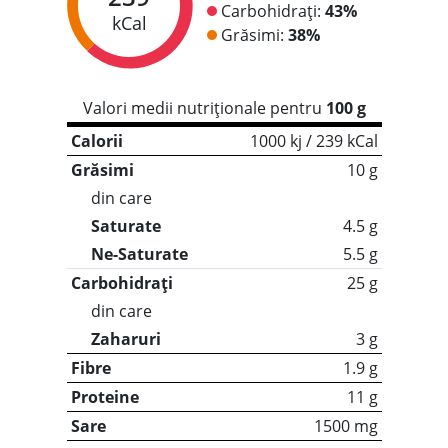
Carbohidrați:
43%
kCal
Grăsimi:
38%
Valori medii nutriționale pentru
100 g
Calorii
1000 kj / 239 kCal
Grăsimi
10 g
din care
Saturate
4.5 g
Ne-Saturate
5.5 g
Carbohidrați
25 g
din care
Zaharuri
3 g
Fibre
1.9 g
Proteine
11 g
Sare
1500 mg