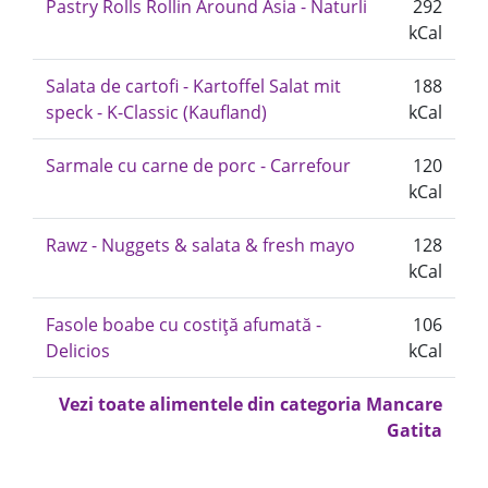
Pastry Rolls Rollin Around Asia - Naturli
292
kCal
Salata de cartofi - Kartoffel Salat mit
188
speck - K-Classic (Kaufland)
kCal
Sarmale cu carne de porc - Carrefour
120
kCal
Rawz - Nuggets & salata & fresh mayo
128
kCal
Fasole boabe cu costiță afumată -
106
Delicios
kCal
Vezi toate alimentele din categoria Mancare
Gatita