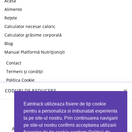
Acasă
Alimente
Rețete
Calculator necesar caloric
Calculator grăsime corporală
Blog
Manual Platformă Nutriționiști
Contact
Termeni și condiții
Politica Cookie
Politica de confidențialitate
×
CODURI DE REDUCERE
Eatntrack utilizeaza fisiere de tip cookie
MYPROTEIN
pentru a personaliza si imbunatati experienta
ta pe site-ul nostru. Prin continuarea navigarii
pe site-ul nostru confirmi acceptarea utilizarii
Ai
40%
reducere la orice comandă folosind codul