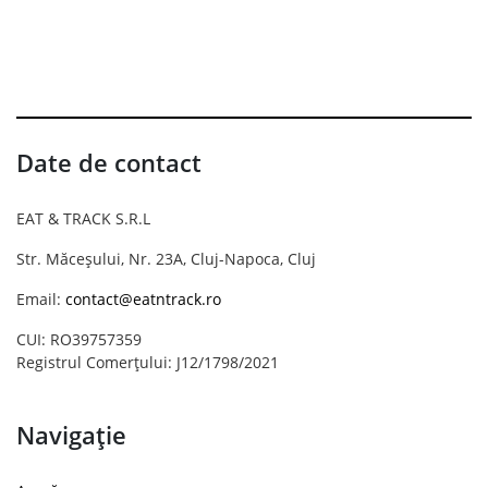
Date de contact
EAT & TRACK S.R.L
Str. Măceșului, Nr. 23A, Cluj-Napoca, Cluj
Email:
contact@eatntrack.ro
CUI: RO39757359
Registrul Comerțului: J12/1798/2021
Navigație