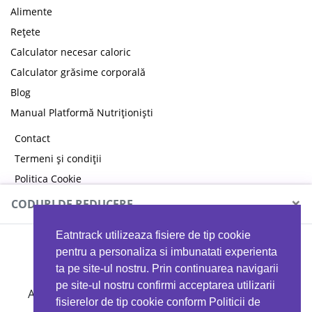
Alimente
Rețete
Calculator necesar caloric
Calculator grăsime corporală
Blog
Manual Platformă Nutriționiști
Contact
Termeni și condiții
Politica Cookie
Politica de confidențialitate
×
CODURI DE REDUCERE
Eatntrack utilizeaza fisiere de tip cookie
MYPROTEIN
pentru a personaliza si imbunatati experienta
ta pe site-ul nostru. Prin continuarea navigarii
pe site-ul nostru confirmi acceptarea utilizarii
Ai
40%
reducere la orice comandă folosind codul
fisierelor de tip cookie conform Politicii de
EATTRACK