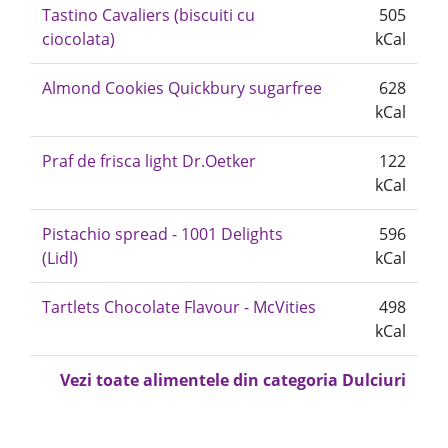
Tastino Cavaliers (biscuiti cu
505
ciocolata)
kCal
Almond Cookies Quickbury sugarfree
628
kCal
Praf de frisca light Dr.Oetker
122
kCal
Pistachio spread - 1001 Delights
596
(Lidl)
kCal
Tartlets Chocolate Flavour - McVities
498
kCal
Vezi toate alimentele din categoria Dulciuri