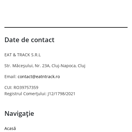
Date de contact
EAT & TRACK S.R.L
Str. Măceșului, Nr. 23A, Cluj-Napoca, Cluj
Email:
contact@eatntrack.ro
CUI: RO39757359
Registrul Comerțului: J12/1798/2021
Navigație
Acasă