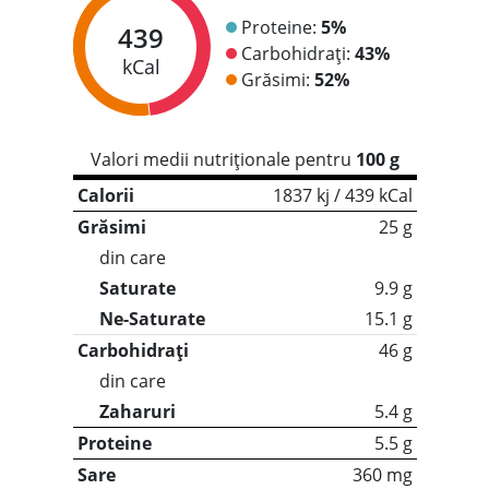
Proteine:
5%
439
Carbohidrați:
43%
kCal
Grăsimi:
52%
Valori medii nutriționale pentru
100 g
Calorii
1837 kj / 439 kCal
Grăsimi
25 g
din care
Saturate
9.9 g
Ne-Saturate
15.1 g
Carbohidrați
46 g
din care
Zaharuri
5.4 g
Proteine
5.5 g
Sare
360 mg