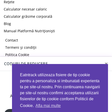
Rețete
Calculator necesar caloric
Calculator grăsime corporală
Blog
Manual Platformă Nutriționiști
Contact
Termeni și condiții
Politica Cookie
Politica de confidențialitate
×
CODURI DE REDUCERE
Eatntrack utilizeaza fisiere de tip cookie
MYPROTEIN
pentru a personaliza si imbunatati experienta
ta pe site-ul nostru. Prin continuarea navigarii
pe site-ul nostru confirmi acceptarea utilizarii
Ai
40%
reducere la orice comandă folosind codul
fisierelor de tip cookie conform Politicii de
EATTRACK
Cookie.
Afla mai multe