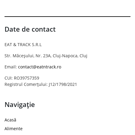
Date de contact
EAT & TRACK S.R.L
Str. Măceșului, Nr. 23A, Cluj-Napoca, Cluj
Email:
contact@eatntrack.ro
CUI: RO39757359
Registrul Comerțului: J12/1798/2021
Navigație
Acasă
Alimente