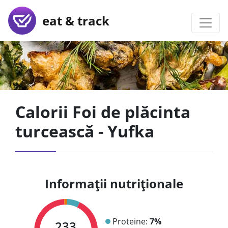
eat & track
Calorii Foi de plăcinta
turcească - Yufka
Informații nutriționale
Proteine:
7%
233