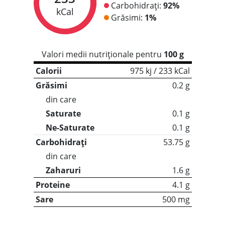
Carbohidrați:
92%
kCal
Grăsimi:
1%
Valori medii nutriționale pentru
100 g
Calorii
975 kj / 233 kCal
Grăsimi
0.2 g
din care
Saturate
0.1 g
Ne-Saturate
0.1 g
Carbohidrați
53.75 g
din care
Zaharuri
1.6 g
Proteine
4.1 g
Sare
500 mg