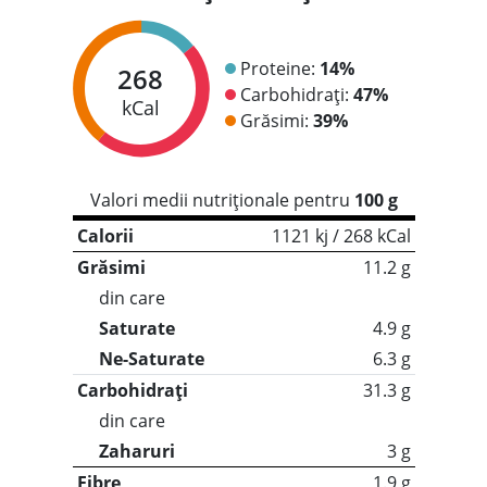
Proteine:
14%
268
Carbohidrați:
47%
kCal
Grăsimi:
39%
Valori medii nutriționale pentru
100 g
Calorii
1121 kj / 268 kCal
Grăsimi
11.2 g
din care
Saturate
4.9 g
Ne-Saturate
6.3 g
Carbohidrați
31.3 g
din care
Zaharuri
3 g
Fibre
1.9 g