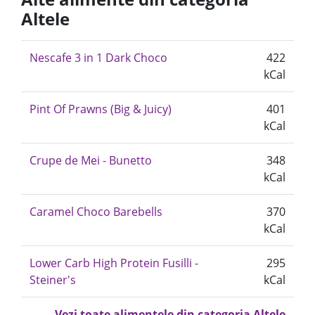
Altele
Nescafe 3 in 1 Dark Choco
422
kCal
Pint Of Prawns (Big & Juicy)
401
kCal
Crupe de Mei - Bunetto
348
kCal
Caramel Choco Barebells
370
kCal
Lower Carb High Protein Fusilli -
295
Steiner's
kCal
Vezi toate alimentele din categoria Altele