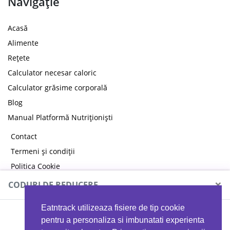
Navigație
Acasă
Alimente
Rețete
Calculator necesar caloric
Calculator grăsime corporală
Blog
Manual Platformă Nutriționiști
Contact
Termeni și condiții
Politica Cookie
Politica de confidențialitate
×
CODURI DE REDUCERE
Eatntrack utilizeaza fisiere de tip cookie
MYPROTEIN
pentru a personaliza si imbunatati experienta