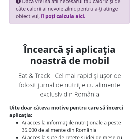
Dacă vrei să afli necesarul tău caloric și de
câte calorii ai nevoie zilnic pentru a-ți atinge
obiectivul,
îl poți calcula aici.
Încearcă și aplicația
noastră de mobil
Eat & Track - Cel mai rapid și ușor de
folosit jurnal de nutriție cu alimente
exclusiv din România
Uite doar câteva motive pentru care să încerci
aplicația:
Ai acces la informațiile nutriționale a peste
35.000 de alimente din România
Ai acces la sute de rețete și idei de mese cu