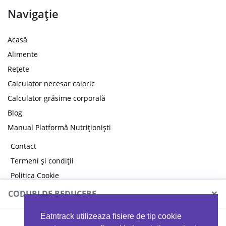
Navigație
Acasă
Alimente
Rețete
Calculator necesar caloric
Calculator grăsime corporală
Blog
Manual Platformă Nutriționiști
Contact
Termeni și condiții
Politica Cookie
Politica de confidențialitate
×
CODURI DE REDUCERE
Eatntrack utilizeaza fisiere de tip cookie