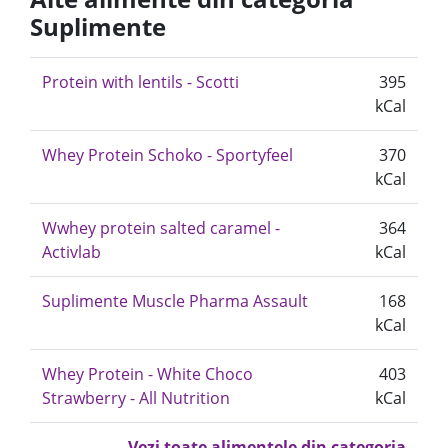
Suplimente
Protein with lentils - Scotti
395
kCal
Whey Protein Schoko - Sportyfeel
370
kCal
Wwhey protein salted caramel -
364
Activlab
kCal
Suplimente Muscle Pharma Assault
168
kCal
Whey Protein - White Choco
403
Strawberry - All Nutrition
kCal
Vezi toate alimentele din categoria