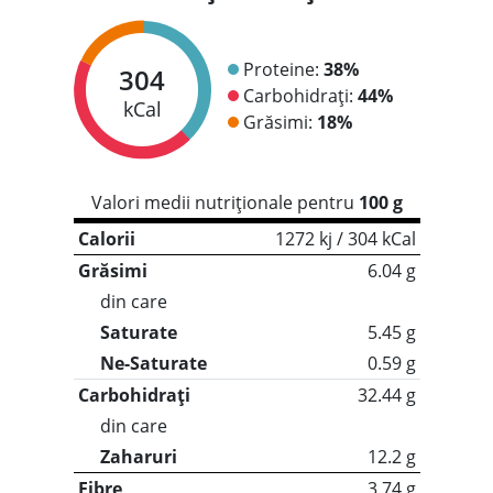
Proteine:
38%
304
Carbohidrați:
44%
kCal
Grăsimi:
18%
Valori medii nutriționale pentru
100 g
Calorii
1272 kj / 304 kCal
Grăsimi
6.04 g
din care
Saturate
5.45 g
Ne-Saturate
0.59 g
Carbohidrați
32.44 g
din care
Zaharuri
12.2 g
Fibre
3.74 g