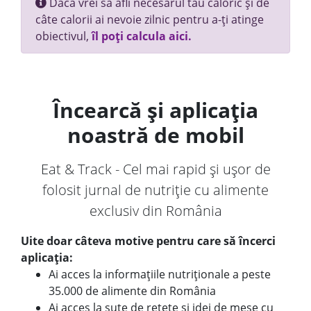
Dacă vrei să afli necesarul tău caloric și de
câte calorii ai nevoie zilnic pentru a-ți atinge
obiectivul,
îl poți calcula aici.
Încearcă și aplicația
noastră de mobil
Eat & Track - Cel mai rapid și ușor de
folosit jurnal de nutriție cu alimente
exclusiv din România
Uite doar câteva motive pentru care să încerci
aplicația:
Ai acces la informațiile nutriționale a peste
35.000 de alimente din România
Ai acces la sute de rețete și idei de mese cu