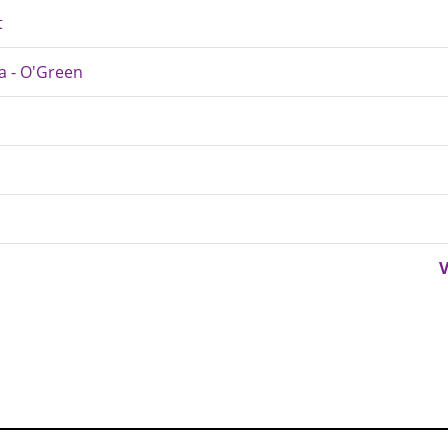
t
ra - O'Green
V