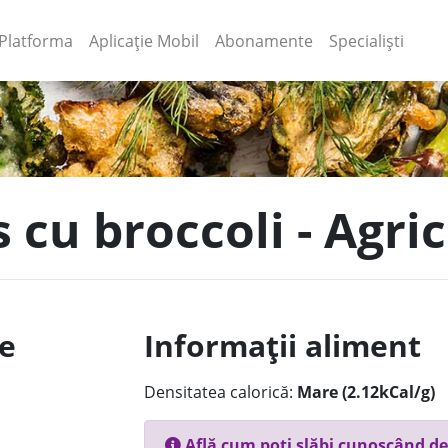
(current)
(current)
Platforma
Aplicație Mobil
Abonamente
Specialiști
s cu broccoli - Agri
le
Informații aliment
Densitatea calorică:
Mare (2.12kCal/g)
Află cum poți slăbi cunoscând de