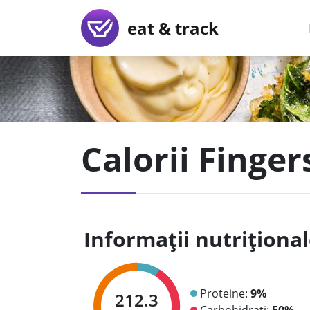
eat & track
Calorii Finger
Informații nutriționa
Proteine:
9%
212.3
Carbohidrați:
50%