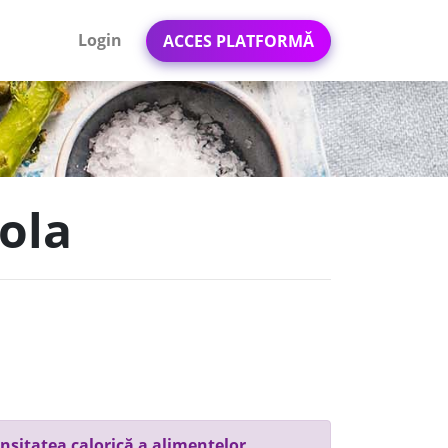
Login
ACCES PLATFORMĂ
cola
nsitatea calorică a alimentelor