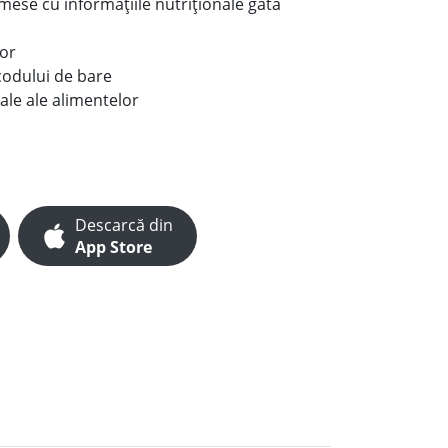
e mese cu informațiile nutriționale gata
lor
codului de bare
ale ale alimentelor
Descarcă din
App Store