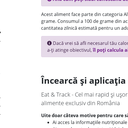
Acest aliment face parte din categoria Alt
grame. Consumul a 100 de grame din ace
cantitatea zilnică estimată pentru un adu
Dacă vrei să afli necesarul tău calori
a-ți atinge obiectivul,
îl poți calcula a
Încearcă și aplicați
Eat & Track - Cel mai rapid și ușor
alimente exclusiv din România
Uite doar câteva motive pentru care să
Ai acces la informațiile nutriționa