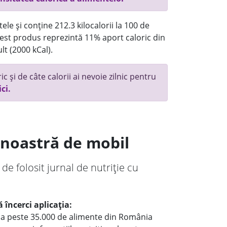
ele și conține 212.3 kilocalorii la 100 de
st produs reprezintă 11% aport caloric din
lt (2000 kCal).
c și de câte calorii ai nevoie zilnic pentru
ici.
a noastră de mobil
 de folosit jurnal de nutriție cu
 încerci aplicația:
le a peste 35.000 de alimente din România