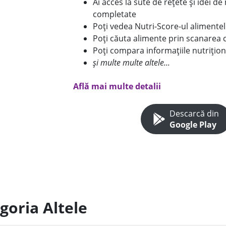
Ai acces la sute de rețete și idei d
completate
Poți vedea Nutri-Score-ul alimente
Poți căuta alimente prin scanarea 
Poți compara informațiile nutrițion
și multe multe altele...
Află mai multe detalii
Descarcă din
Google Play
goria Altele