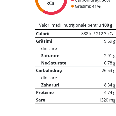
kCal
Grăsimi:
41%
Valori medii nutriționale pentru
100 g
Calorii
888 kj / 212.3 kCal
Grăsimi
9.69 g
din care
Saturate
2.91 g
Ne-Saturate
6.78 g
Carbohidrați
26.53 g
din care
Zaharuri
8.34 g
Proteine
4.74 g
Sare
1320 mg