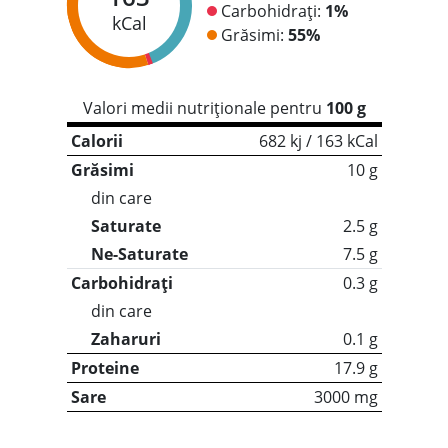
Carbohidrați:
1%
kCal
Grăsimi:
55%
Valori medii nutriționale pentru
100 g
Calorii
682 kj / 163 kCal
Grăsimi
10 g
din care
Saturate
2.5 g
Ne-Saturate
7.5 g
Carbohidrați
0.3 g
din care
Zaharuri
0.1 g
Proteine
17.9 g
Sare
3000 mg