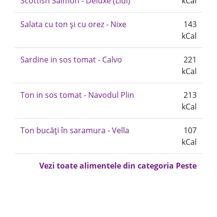
Scottish Salmon - Deluxe (Lidl)
kCal
Salata cu ton și cu orez - Nixe
143
kCal
Sardine in sos tomat - Calvo
221
kCal
Ton in sos tomat - Navodul Plin
213
kCal
Ton bucăți în saramura - Vella
107
kCal
Vezi toate alimentele din categoria Peste