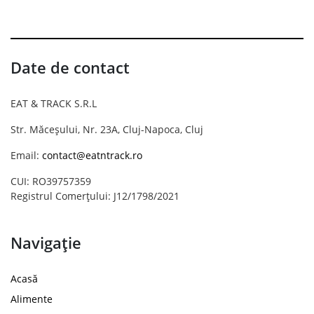
Date de contact
EAT & TRACK S.R.L
Str. Măceșului, Nr. 23A, Cluj-Napoca, Cluj
Email:
contact@eatntrack.ro
CUI: RO39757359
Registrul Comerțului: J12/1798/2021
Navigație
Acasă
Alimente