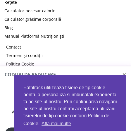
Rețete
Calculator necesar caloric
Calculator grăsime corporală
Blog
Manual Platformă Nutriționiști
Contact
Termeni și condiții
Politica Cookie
Politica de confidențialitate
×
CODURI DE REDUCERE
Eatntrack utilizeaza fisiere de tip cookie
MYPROTEIN
pentru a personaliza si imbunatati experienta
ta pe site-ul nostru. Prin continuarea navigarii
pe site-ul nostru confirmi acceptarea utilizarii
Ai
40%
reducere la orice comandă folosind codul
fisierelor de tip cookie conform Politicii de
EATTRACK
Cookie.
Afla mai multe