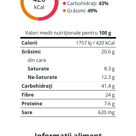
Carbohidrați:
43%
kCal
Grăsimi:
49%
Valori medii nutriționale pentru
100 g
Calorii
1757 kj / 420 kCal
Grăsimi
20.6 g
din care
Saturate
8.3 g
Ne-Saturate
12.3 g
Carbohidrați
41.4 g
Fibre
24 g
Proteine
7.6 g
Sare
620 mg
Informații aliment