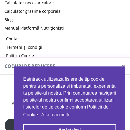
Calculator necesar caloric
Calculator grăsime corporală
Blog
Manual Platformă Nutriționiști
Contact
Termeni și condiții
Politica Cookie
Politica de confidențialitate
×
CODURI DE REDUCERE
Eatntrack utilizeaza fisiere de tip cookie
MYPROTEIN
pentru a personaliza si imbunatati experienta
ta pe site-ul nostru. Prin continuarea navigarii
pe site-ul nostru confirmi acceptarea utilizarii
Ai
40%
reducere la orice comandă folosind codul
fisierelor de tip cookie conform Politicii de
EATTRACK
Cookie.
Afla mai multe
Profită acum
Am Inteles!