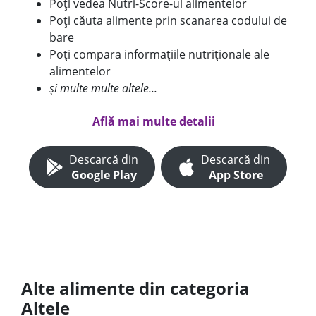
Poți vedea Nutri-Score-ul alimentelor
Poți căuta alimente prin scanarea codului de
bare
Poți compara informațiile nutriționale ale
alimentelor
și multe multe altele...
Află mai multe detalii
Descarcă din
Descarcă din
Google Play
App Store
Alte alimente din categoria
Altele