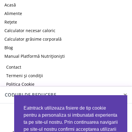
Acasă
Alimente
Rețete
Calculator necesar caloric
Calculator grăsime corporală
Blog
Manual Platformă Nutriționiști
Contact
Termeni și condiții
Politica Cookie
Politica de confidențialitate
×
CODURI DE REDUCERE
Eatntrack utilizeaza fisiere de tip cookie
MYPROTEIN
pentru a personaliza si imbunatati experienta
ta pe site-ul nostru. Prin continuarea navigarii
pe site-ul nostru confirmi acceptarea utilizarii