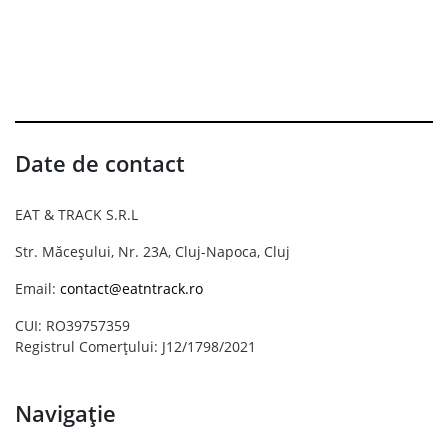
Date de contact
EAT & TRACK S.R.L
Str. Măceșului, Nr. 23A, Cluj-Napoca, Cluj
Email:
contact@eatntrack.ro
CUI: RO39757359
Registrul Comerțului: J12/1798/2021
Navigație