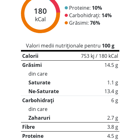
Proteine:
10%
180
Carbohidrați:
14%
kCal
Grăsimi:
76%
Valori medii nutriționale pentru
100 g
Calorii
753 kj / 180 kCal
Grăsimi
14.5 g
din care
Saturate
1.1 g
Ne-Saturate
13.4 g
Carbohidrați
6 g
din care
Zaharuri
2.7 g
Fibre
3.8 g
Proteine
4.5 g