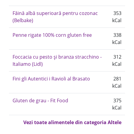
Făină albă superioară pentru cozonac
353
(Belbake)
kCal
Penne rigate 100% corn gluten free
338
kCal
Foccacia cu pesto și branza stracchino -
312
Italiamo (Lidl)
kCal
Fini gli Autentici i Ravioli al Brasato
281
kCal
Gluten de grau - Fit Food
375
kCal
Vezi toate alimentele din categoria Altele