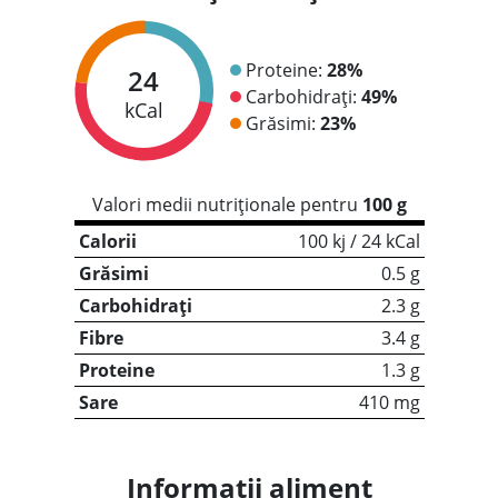
Proteine:
28%
24
Carbohidrați:
49%
kCal
Grăsimi:
23%
Valori medii nutriționale pentru
100 g
Calorii
100 kj / 24 kCal
Grăsimi
0.5 g
Carbohidrați
2.3 g
Fibre
3.4 g
Proteine
1.3 g
Sare
410 mg
Informații aliment