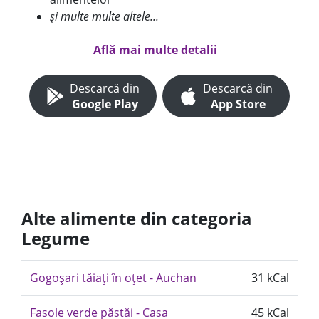
și multe multe altele...
Află mai multe detalii
Descarcă din
Descarcă din
Google Play
App Store
Alte alimente din categoria
Legume
Gogoșari tăiați în oțet - Auchan
31 kCal
Fasole verde păstăi - Casa
45 kCal