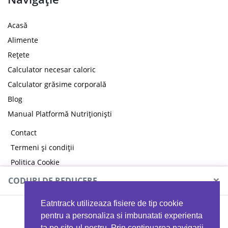
Acasă
Alimente
Rețete
Calculator necesar caloric
Calculator grăsime corporală
Blog
Manual Platformă Nutriționiști
Contact
Termeni și condiții
Politica Cookie
Politica de confidențialitate
×
CODURI DE REDUCERE
Eatntrack utilizeaza fisiere de tip cookie
MYPROTEIN
pentru a personaliza si imbunatati experienta
ta pe site-ul nostru. Prin continuarea navigarii