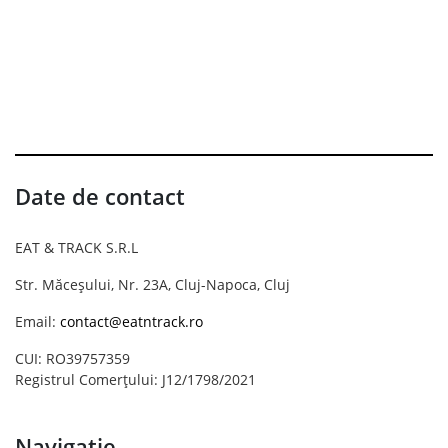
Date de contact
EAT & TRACK S.R.L
Str. Măceșului, Nr. 23A, Cluj-Napoca, Cluj
Email:
contact@eatntrack.ro
CUI: RO39757359
Registrul Comerțului: J12/1798/2021
Navigație