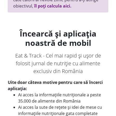
obiectivul,
îl poți calcula aici.
Încearcă și aplicația
noastră de mobil
Eat & Track - Cel mai rapid și ușor de
folosit jurnal de nutriție cu alimente
exclusiv din România
Uite doar câteva motive pentru care să încerci
aplicația:
Ai acces la informațiile nutriționale a peste
35.000 de alimente din România
Ai acces la sute de rețete și idei de mese cu
informațiile nutriționale gata completate