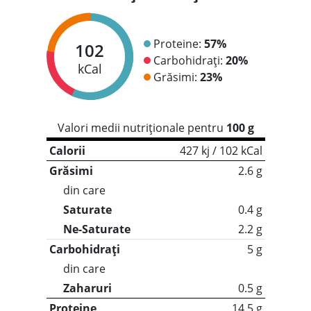
Proteine:
57%
102
Carbohidrați:
20%
kCal
Grăsimi:
23%
Valori medii nutriționale pentru
100 g
Calorii
427 kj / 102 kCal
Grăsimi
2.6 g
din care
Saturate
0.4 g
Ne-Saturate
2.2 g
Carbohidrați
5 g
din care
Zaharuri
0.5 g
Proteine
14.5 g