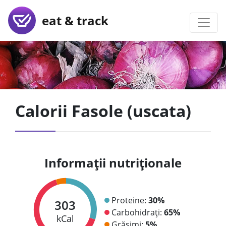
eat & track
Calorii Fasole (uscata)
Informații nutriționale
Proteine:
30%
303
Carbohidrați:
65%
kCal
Grăsimi:
5%