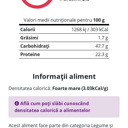
Valori medii nutriționale pentru
100 g
Calorii
1268 kj / 303 kCal
Grăsimi
1.7 g
Carbohidrați
47.7 g
Proteine
22.3 g
Informații aliment
Densitatea calorică:
Foarte mare (3.03kCal/g)
Află cum poți slăbi cunoscând
densitatea calorică a alimentelor
Acest aliment face parte din categoria Legume și