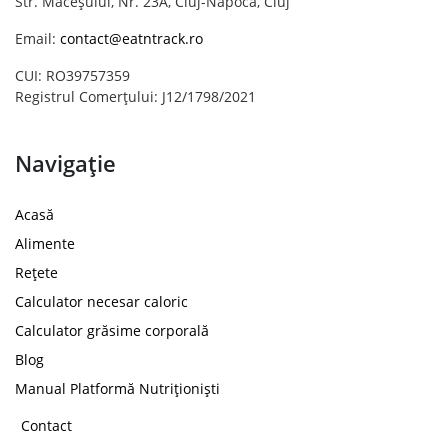
Str. Măceșului, Nr. 23A, Cluj-Napoca, Cluj
Email:
contact@eatntrack.ro
CUI: RO39757359
Registrul Comerțului: J12/1798/2021
Navigație
Acasă
Alimente
Rețete
Calculator necesar caloric
Calculator grăsime corporală
Blog
Manual Platformă Nutriționiști
Contact