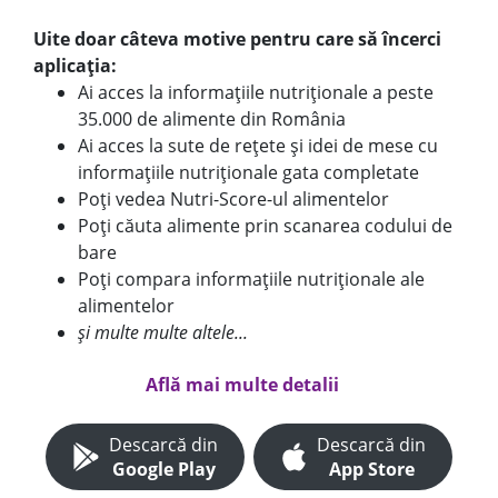
Uite doar câteva motive pentru care să încerci
aplicația:
Ai acces la informațiile nutriționale a peste
35.000 de alimente din România
Ai acces la sute de rețete și idei de mese cu
informațiile nutriționale gata completate
Poți vedea Nutri-Score-ul alimentelor
Poți căuta alimente prin scanarea codului de
bare
Poți compara informațiile nutriționale ale
alimentelor
și multe multe altele...
Află mai multe detalii
Descarcă din
Descarcă din
Google Play
App Store