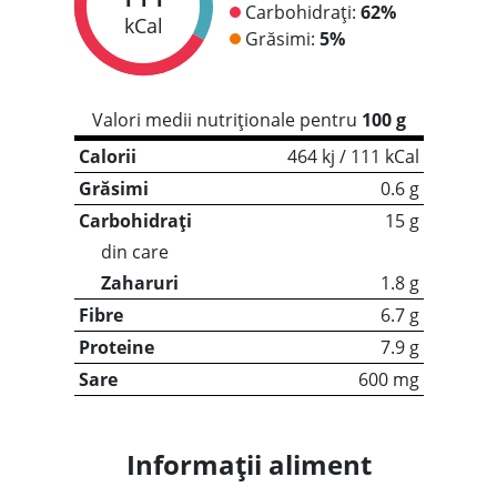
Carbohidrați:
62%
kCal
Grăsimi:
5%
Valori medii nutriționale pentru
100 g
Calorii
464 kj / 111 kCal
Grăsimi
0.6 g
Carbohidrați
15 g
din care
Zaharuri
1.8 g
Fibre
6.7 g
Proteine
7.9 g
Sare
600 mg
Informații aliment