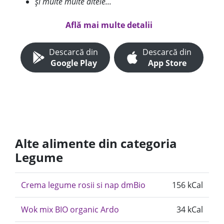
și multe multe altele...
Află mai multe detalii
Descarcă din
Descarcă din
Google Play
App Store
Alte alimente din categoria
Legume
Crema legume rosii si nap dmBio
156 kCal
Wok mix BIO organic Ardo
34 kCal