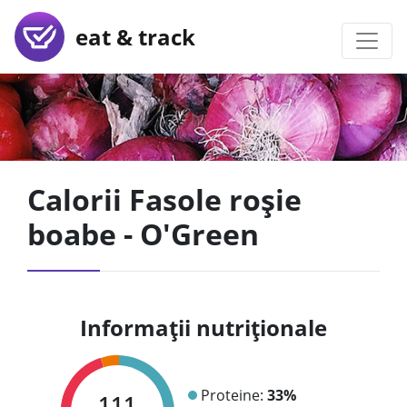
eat & track
Calorii Fasole roșie
boabe - O'Green
Informații nutriționale
Proteine:
33%
111