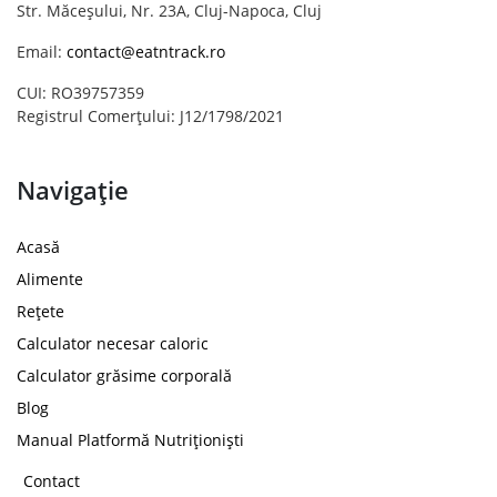
Str. Măceșului, Nr. 23A, Cluj-Napoca, Cluj
Email:
contact@eatntrack.ro
CUI: RO39757359
Registrul Comerțului: J12/1798/2021
Navigație
Acasă
Alimente
Rețete
Calculator necesar caloric
Calculator grăsime corporală
Blog
Manual Platformă Nutriționiști
Contact