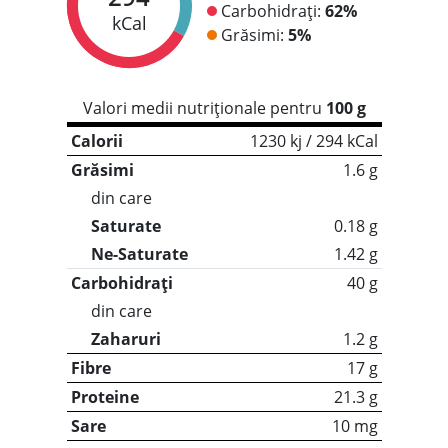
Carbohidrați:
62%
kCal
Grăsimi:
5%
Valori medii nutriționale pentru
100 g
Calorii
1230 kj / 294 kCal
Grăsimi
1.6 g
din care
Saturate
0.18 g
Ne-Saturate
1.42 g
Carbohidrați
40 g
din care
Zaharuri
1.2 g
Fibre
17 g
Proteine
21.3 g
Sare
10 mg