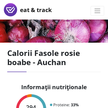
eat & track
Calorii Fasole rosie
boabe - Auchan
Informații nutriționale
Proteine:
33%
294