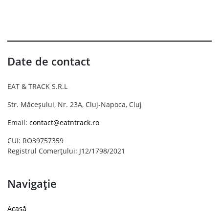
Date de contact
EAT & TRACK S.R.L
Str. Măceșului, Nr. 23A, Cluj-Napoca, Cluj
Email:
contact@eatntrack.ro
CUI: RO39757359
Registrul Comerțului: J12/1798/2021
Navigație
Acasă