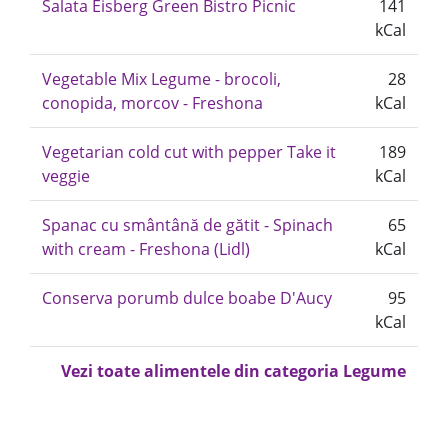
Salata Eisberg Green Bistro Picnic
141
kCal
Vegetable Mix Legume - brocoli,
28
conopida, morcov - Freshona
kCal
Vegetarian cold cut with pepper Take it
189
veggie
kCal
Spanac cu smântână de gătit - Spinach
65
with cream - Freshona (Lidl)
kCal
Conserva porumb dulce boabe D'Aucy
95
kCal
Vezi toate alimentele din categoria Legume