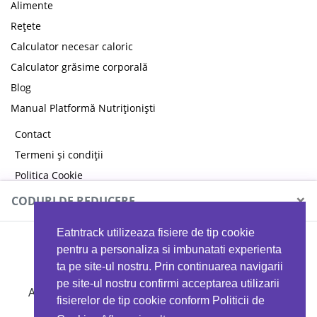
Alimente
Rețete
Calculator necesar caloric
Calculator grăsime corporală
Blog
Manual Platformă Nutriționiști
Contact
Termeni și condiții
Politica Cookie
Politica de confidențialitate
×
CODURI DE REDUCERE
Eatntrack utilizeaza fisiere de tip cookie
MYPROTEIN
pentru a personaliza si imbunatati experienta
ta pe site-ul nostru. Prin continuarea navigarii
pe site-ul nostru confirmi acceptarea utilizarii
Ai
40%
reducere la orice comandă folosind codul
fisierelor de tip cookie conform Politicii de
EATTRACK