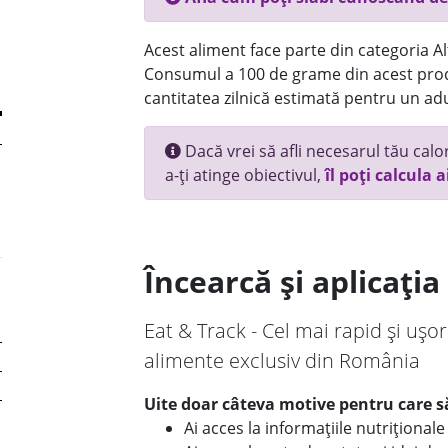
Acest aliment face parte din categoria Alt
Consumul a 100 de grame din acest prod
cantitatea zilnică estimată pentru un adu
Dacă vrei să afli necesarul tău calori
a-ți atinge obiectivul,
îl poți calcula a
Încearcă și aplicați
Eat & Track - Cel mai rapid și ușor
alimente exclusiv din România
Uite doar câteva motive pentru care să
Ai acces la informațiile nutriționa