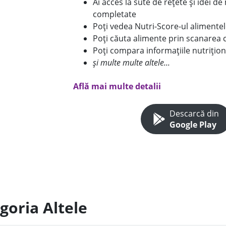
Ai acces la sute de rețete și idei d
completate
Poți vedea Nutri-Score-ul alimente
Poți căuta alimente prin scanarea 
Poți compara informațiile nutrițion
și multe multe altele...
Află mai multe detalii
Descarcă din
Google Play
goria Altele