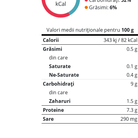
kCal
Grăsimi:
6%
Valori medii nutriționale pentru
100 g
Calorii
343 kj / 82 kCal
Grăsimi
0.5 g
din care
Saturate
0.1 g
Ne-Saturate
0.4 g
Carbohidrați
9 g
din care
Zaharuri
1.5 g
Proteine
7.3 g
Sare
290 mg