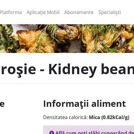
(current)
(current)
Platforma
Aplicație Mobil
Abonamente
Specialiști
 roșie - Kidney bea
le
Informații aliment
Densitatea calorică:
Mica (0.82kCal/g)
Află cum poți slăbi cunoscând de