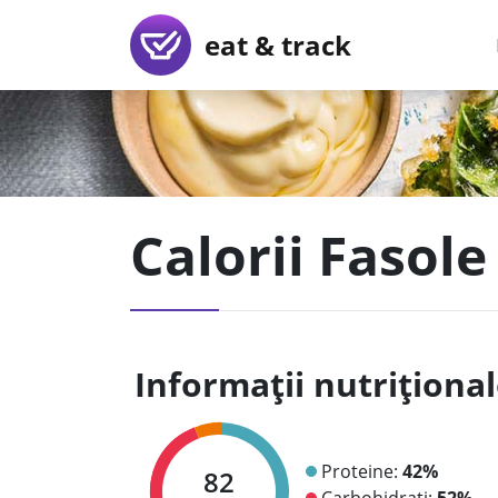
eat & track
Calorii Fasole
Informații nutriționa
Proteine:
42%
82
Carbohidrați:
52%