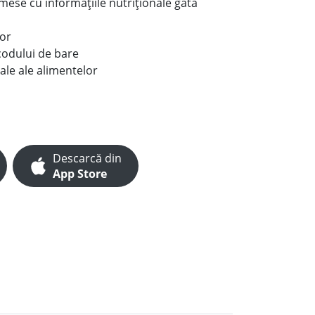
e mese cu informațiile nutriționale gata
lor
codului de bare
ale ale alimentelor
Descarcă din
App Store