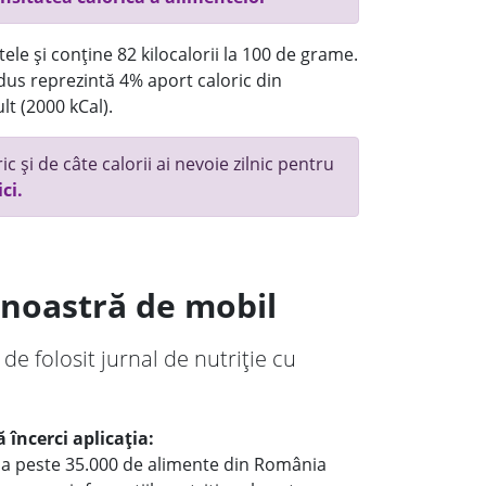
ele și conține 82 kilocalorii la 100 de grame.
us reprezintă 4% aport caloric din
lt (2000 kCal).
c și de câte calorii ai nevoie zilnic pentru
ici.
a noastră de mobil
 de folosit jurnal de nutriție cu
 încerci aplicația:
le a peste 35.000 de alimente din România