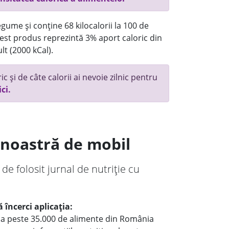
gume și conține 68 kilocalorii la 100 de
st produs reprezintă 3% aport caloric din
lt (2000 kCal).
c și de câte calorii ai nevoie zilnic pentru
ici.
a noastră de mobil
 de folosit jurnal de nutriție cu
 încerci aplicația:
le a peste 35.000 de alimente din România