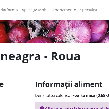
(current)
(current)
Platforma
Aplicație Mobil
Abonamente
Specialiști
 neagra - Roua
le
Informații aliment
Densitatea calorică:
Foarte mica (0.68k
Află cum poți slăbi cunoscând de