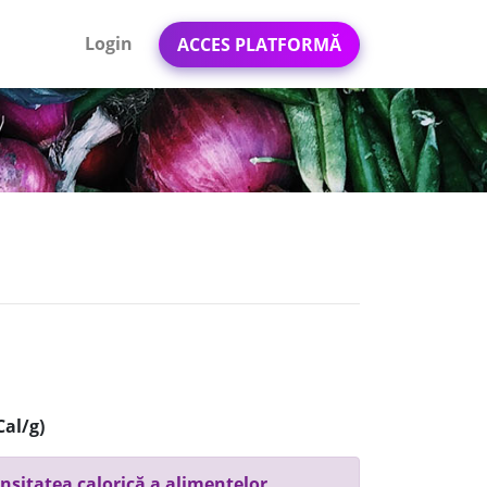
Login
ACCES PLATFORMĂ
Cal/g)
nsitatea calorică a alimentelor