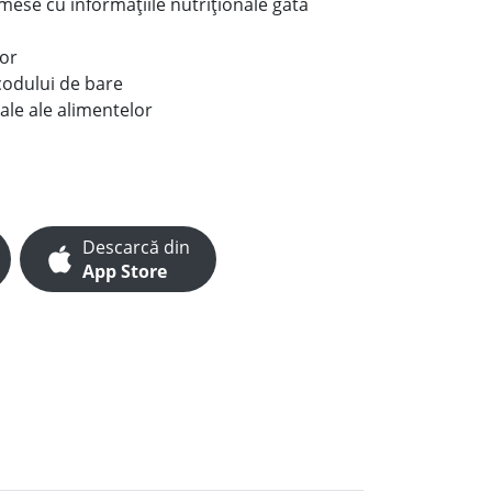
e mese cu informațiile nutriționale gata
lor
codului de bare
ale ale alimentelor
Descarcă din
App Store