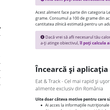
Acest aliment face parte din categoria Le
grame. Consumul a 100 de grame din ace
cantitatea zilnică estimată pentru un adu
Dacă vrei să afli necesarul tău calori
a-ți atinge obiectivul,
îl poți calcula a
Încearcă și aplicați
Eat & Track - Cel mai rapid și ușor
alimente exclusiv din România
Uite doar câteva motive pentru care să
Ai acces la informațiile nutriționa