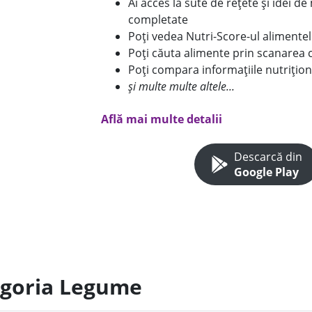
Ai acces la sute de rețete și idei d
completate
Poți vedea Nutri-Score-ul alimente
Poți căuta alimente prin scanarea 
Poți compara informațiile nutrițion
și multe multe altele...
Află mai multe detalii
Descarcă din
Google Play
egoria Legume