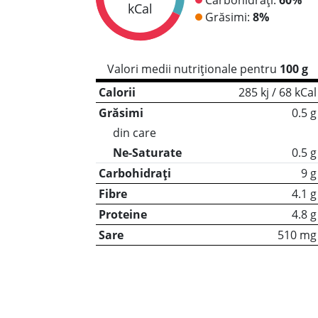
kCal
Grăsimi:
8%
Valori medii nutriționale pentru
100 g
Calorii
285 kj / 68 kCal
Grăsimi
0.5 g
din care
Ne-Saturate
0.5 g
Carbohidrați
9 g
Fibre
4.1 g
Proteine
4.8 g
Sare
510 mg