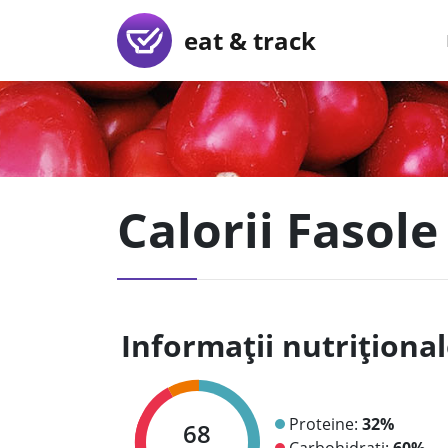
eat & track
Calorii Fasole
Informații nutriționa
Proteine:
32%
68
Carbohidrați:
60%