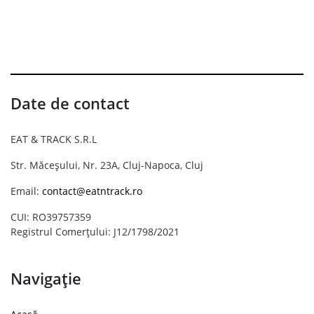
Date de contact
EAT & TRACK S.R.L
Str. Măceșului, Nr. 23A, Cluj-Napoca, Cluj
Email:
contact@eatntrack.ro
CUI: RO39757359
Registrul Comerțului: J12/1798/2021
Navigație