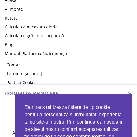
Acasă
Alimente
Rețete
Calculator necesar caloric
Calculator grăsime corporală
Blog
Manual Platformă Nutriționiști
Contact
Termeni și condiții
Politica Cookie
Politica de confidențialitate
×
CODURI DE REDUCERE
Eatntrack utilizeaza fisiere de tip cookie
MYPROTEIN
pentru a personaliza si imbunatati experienta
ta pe site-ul nostru. Prin continuarea navigarii
pe site-ul nostru confirmi acceptarea utilizarii
Ai
40%
reducere la orice comandă folosind codul
fisierelor de tip cookie conform Politicii de