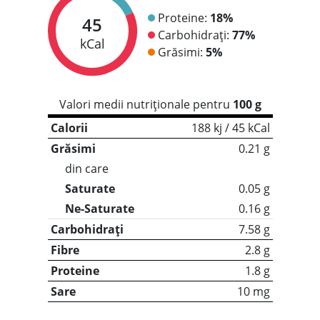
Proteine:
18%
45
Carbohidrați:
77%
kCal
Grăsimi:
5%
Valori medii nutriționale pentru
100 g
Calorii
188 kj / 45 kCal
Grăsimi
0.21 g
din care
Saturate
0.05 g
Ne-Saturate
0.16 g
Carbohidrați
7.58 g
Fibre
2.8 g
Proteine
1.8 g
Sare
10 mg