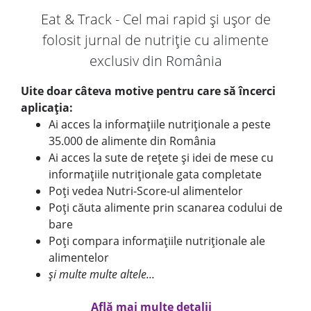
Eat & Track - Cel mai rapid și ușor de
folosit jurnal de nutriție cu alimente
exclusiv din România
Uite doar câteva motive pentru care să încerci
aplicația:
Ai acces la informațiile nutriționale a peste
35.000 de alimente din România
Ai acces la sute de rețete și idei de mese cu
informațiile nutriționale gata completate
Poți vedea Nutri-Score-ul alimentelor
Poți căuta alimente prin scanarea codului de
bare
Poți compara informațiile nutriționale ale
alimentelor
și multe multe altele...
Află mai multe detalii