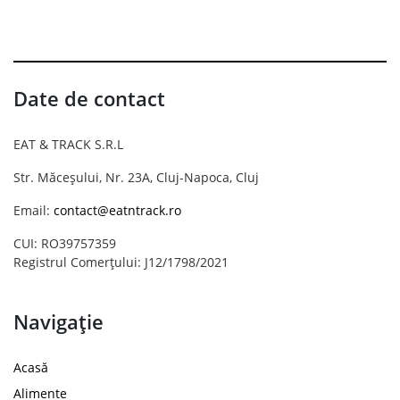
Date de contact
EAT & TRACK S.R.L
Str. Măceșului, Nr. 23A, Cluj-Napoca, Cluj
Email:
contact@eatntrack.ro
CUI: RO39757359
Registrul Comerțului: J12/1798/2021
Navigație
Acasă
Alimente