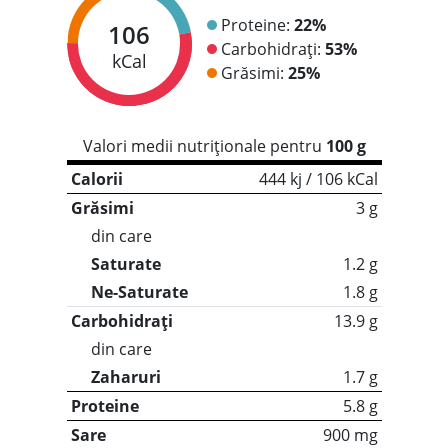
Proteine:
22%
106
Carbohidrați:
53%
kCal
Grăsimi:
25%
Valori medii nutriționale pentru
100 g
Calorii
444 kj / 106 kCal
Grăsimi
3 g
din care
Saturate
1.2 g
Ne-Saturate
1.8 g
Carbohidrați
13.9 g
din care
Zaharuri
1.7 g
Proteine
5.8 g
Sare
900 mg