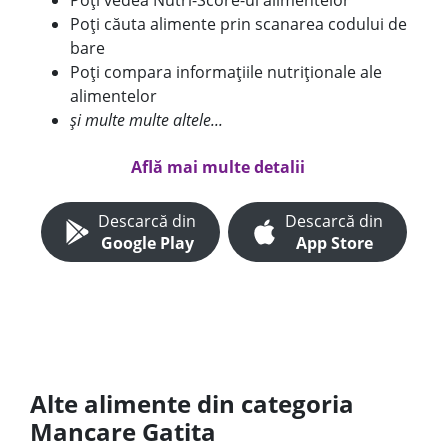
Poți vedea Nutri-Score-ul alimentelor
Poți căuta alimente prin scanarea codului de
bare
Poți compara informațiile nutriționale ale
alimentelor
și multe multe altele...
Află mai multe detalii
Descarcă din
Descarcă din
Google Play
App Store
Alte alimente din categoria
Mancare Gatita