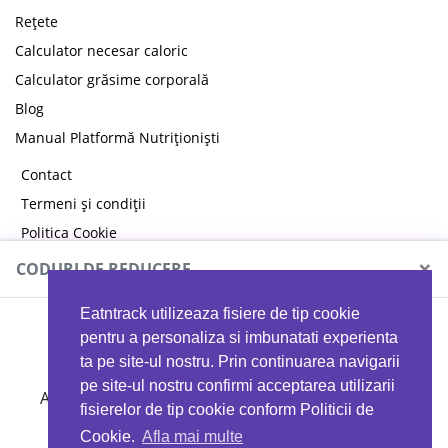
Rețete
Calculator necesar caloric
Calculator grăsime corporală
Blog
Manual Platformă Nutriționiști
Contact
Termeni și condiții
Politica Cookie
Politica de confidențialitate
×
CODURI DE REDUCERE
Eatntrack utilizeaza fisiere de tip cookie
MYPROTEIN
pentru a personaliza si imbunatati experienta
ta pe site-ul nostru. Prin continuarea navigarii
pe site-ul nostru confirmi acceptarea utilizarii
Ai
40%
reducere la orice comandă folosind codul
fisierelor de tip cookie conform Politicii de
EATTRACK
Cookie.
Afla mai multe