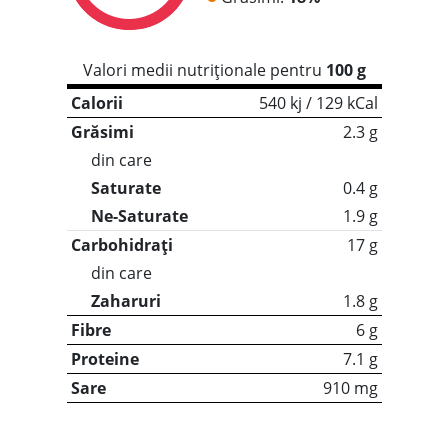
Valori medii nutriționale pentru
100 g
Calorii
540 kj / 129 kCal
Grăsimi
2.3 g
din care
Saturate
0.4 g
Ne-Saturate
1.9 g
Carbohidrați
17 g
din care
Zaharuri
1.8 g
Fibre
6 g
Proteine
7.1 g
Sare
910 mg