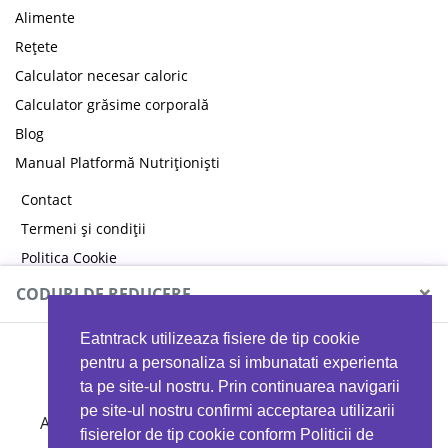
Alimente
Rețete
Calculator necesar caloric
Calculator grăsime corporală
Blog
Manual Platformă Nutriționiști
Contact
Termeni și condiții
Politica Cookie
Politica de confidențialitate
×
CODURI DE REDUCERE
Eatntrack utilizeaza fisiere de tip cookie
MYPROTEIN
pentru a personaliza si imbunatati experienta
ta pe site-ul nostru. Prin continuarea navigarii
pe site-ul nostru confirmi acceptarea utilizarii
Ai
40%
reducere la orice comandă folosind codul
fisierelor de tip cookie conform Politicii de
EATTRACK