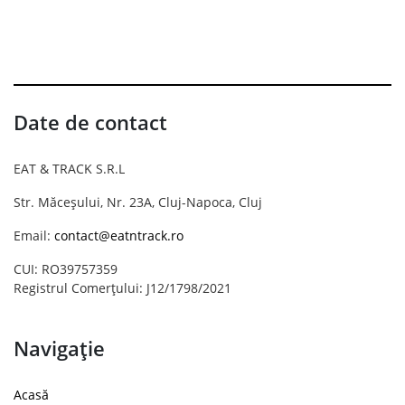
Date de contact
EAT & TRACK S.R.L
Str. Măceșului, Nr. 23A, Cluj-Napoca, Cluj
Email:
contact@eatntrack.ro
CUI: RO39757359
Registrul Comerțului: J12/1798/2021
Navigație
Acasă