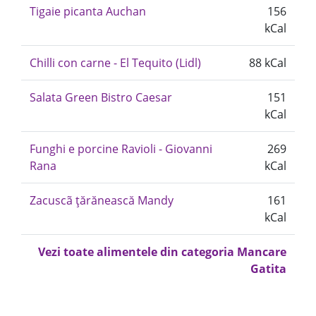
Tigaie picanta Auchan
156
kCal
Chilli con carne - El Tequito (Lidl)
88 kCal
Salata Green Bistro Caesar
151
kCal
Funghi e porcine Ravioli - Giovanni
269
Rana
kCal
Zacuscã ţărănească Mandy
161
kCal
Vezi toate alimentele din categoria Mancare
Gatita