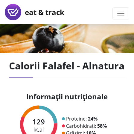
eat & track
Calorii Falafel - Alnatura
Informații nutriționale
Proteine:
24%
129
Carbohidrați:
58%
kCal
Grăsimi:
18%