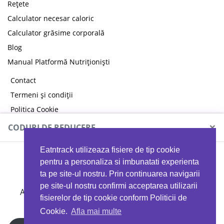
Rețete
Calculator necesar caloric
Calculator grăsime corporală
Blog
Manual Platformă Nutriționiști
Contact
Termeni și condiții
Politica Cookie
Politica de confidențialitate
×
CODURI DE REDUCERE
Eatntrack utilizeaza fisiere de tip cookie
MYPROTEIN
pentru a personaliza si imbunatati experienta
ta pe site-ul nostru. Prin continuarea navigarii
pe site-ul nostru confirmi acceptarea utilizarii
Ai
40%
reducere la orice comandă folosind codul
fisierelor de tip cookie conform Politicii de
EATTRACK
Cookie.
Afla mai multe