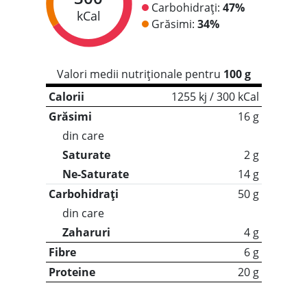
Carbohidrați:
47%
kCal
Grăsimi:
34%
Valori medii nutriționale pentru
100 g
Calorii
1255 kj / 300 kCal
Grăsimi
16 g
din care
Saturate
2 g
Ne-Saturate
14 g
Carbohidrați
50 g
din care
Zaharuri
4 g
Fibre
6 g
Proteine
20 g