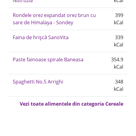
Nutrizzia
kCal
Rondele orez expandat orez brun cu
399
sare de Himalaya - Sondey
kCal
Faina de hrișcă SanoVita
339
kCal
Paste fainoase spirale Baneasa
354.9
kCal
Spaghetti No.5 Arrighi
348
kCal
Vezi toate alimentele din categoria Cereale