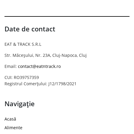
Date de contact
EAT & TRACK S.R.L
Str. Măceșului, Nr. 23A, Cluj-Napoca, Cluj
Email:
contact@eatntrack.ro
CUI: RO39757359
Registrul Comerțului: J12/1798/2021
Navigație
Acasă
Alimente