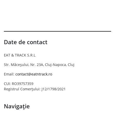
Date de contact
EAT & TRACK S.R.L
Str. Măceșului, Nr. 23A, Cluj-Napoca, Cluj
Email:
contact@eatntrack.ro
CUI: RO39757359
Registrul Comerțului: J12/1798/2021
Navigație