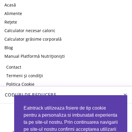
Acasă
Alimente
Rețete
Calculator necesar caloric
Calculator grăsime corporală
Blog
Manual Platformă Nutriționiști
Contact
Termeni și condiții
Politica Cookie
Politica de confidențialitate
×
CODURI DE REDUCERE
Eatntrack utilizeaza fisiere de tip cookie
MYPROTEIN
pentru a personaliza si imbunatati experienta
ta pe site-ul nostru. Prin continuarea navigarii
pe site-ul nostru confirmi acceptarea utilizarii