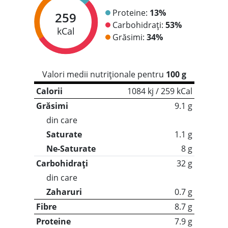
Proteine:
13%
259
Carbohidrați:
53%
kCal
Grăsimi:
34%
Valori medii nutriționale pentru
100 g
Calorii
1084 kj / 259 kCal
Grăsimi
9.1 g
din care
Saturate
1.1 g
Ne-Saturate
8 g
Carbohidrați
32 g
din care
Zaharuri
0.7 g
Fibre
8.7 g
Proteine
7.9 g