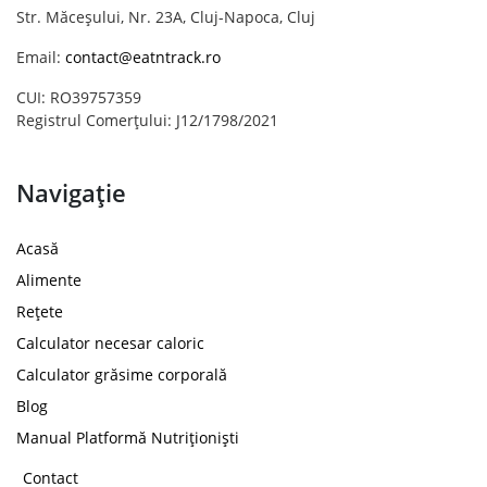
Str. Măceșului, Nr. 23A, Cluj-Napoca, Cluj
Email:
contact@eatntrack.ro
CUI: RO39757359
Registrul Comerțului: J12/1798/2021
Navigație
Acasă
Alimente
Rețete
Calculator necesar caloric
Calculator grăsime corporală
Blog
Manual Platformă Nutriționiști
Contact