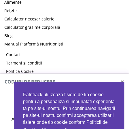
Alimente
Rețete
Calculator necesar caloric
Calculator grăsime corporală
Blog
Manual Platformă Nutriționiști
Contact
Termeni și condiții
Politica Cookie
Politica de confidențialitate
×
CODURI DE REDUCERE
Eatntrack utilizeaza fisiere de tip cookie
MYPROTEIN
pentru a personaliza si imbunatati experienta
ta pe site-ul nostru. Prin continuarea navigarii
pe site-ul nostru confirmi acceptarea utilizarii
Ai
40%
reducere la orice comandă folosind codul
fisierelor de tip cookie conform Politicii de
EATTRACK