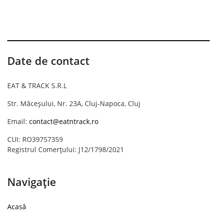
Date de contact
EAT & TRACK S.R.L
Str. Măceșului, Nr. 23A, Cluj-Napoca, Cluj
Email:
contact@eatntrack.ro
CUI: RO39757359
Registrul Comerțului: J12/1798/2021
Navigație
Acasă