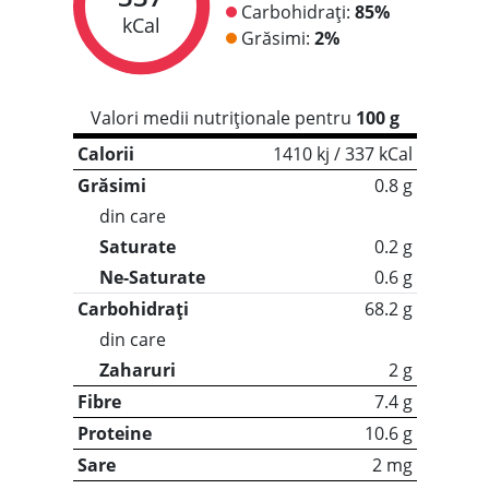
Carbohidrați:
85%
kCal
Grăsimi:
2%
Valori medii nutriționale pentru
100 g
Calorii
1410 kj / 337 kCal
Grăsimi
0.8 g
din care
Saturate
0.2 g
Ne-Saturate
0.6 g
Carbohidrați
68.2 g
din care
Zaharuri
2 g
Fibre
7.4 g
Proteine
10.6 g
Sare
2 mg