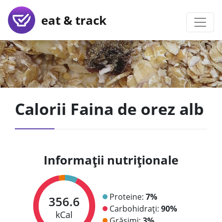
eat & track
Calorii Faina de orez alb
Informații nutriționale
Proteine:
7%
356.6
Carbohidrați:
90%
kCal
Grăsimi:
3%