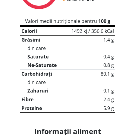
Valori medii nutriționale pentru
100 g
Calorii
1492 kj / 356.6 kCal
Grăsimi
1.4 g
din care
Saturate
0.4 g
Ne-Saturate
0.8 g
Carbohidrați
80.1 g
din care
Zaharuri
0.1 g
Fibre
2.4 g
Proteine
5.9 g
Informații aliment