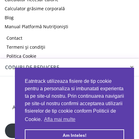
Calculator grăsime corporală
Blog
Manual Platformă Nutriționiști
Contact
Termeni și condiții
Politica Cookie
Politica de confidențialitate
×
CODURI DE REDUCERE
Eatntrack utilizeaza fisiere de tip cookie
MYPROTEIN
pentru a personaliza si imbunatati experienta
ta pe site-ul nostru. Prin continuarea navigarii
pe site-ul nostru confirmi acceptarea utilizarii
Ai
40%
reducere la orice comandă folosind codul
fisierelor de tip cookie conform Politicii de
EATTRACK
Cookie.
Afla mai multe
Profită acum
Am Inteles!