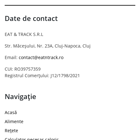
Date de contact
EAT & TRACK S.R.L
Str. Măceșului, Nr. 23A, Cluj-Napoca, Cluj
Email:
contact@eatntrack.ro
CUI: RO39757359
Registrul Comerțului: J12/1798/2021
Navigație
Acasă
Alimente
Rețete
Calculator necesar caloric