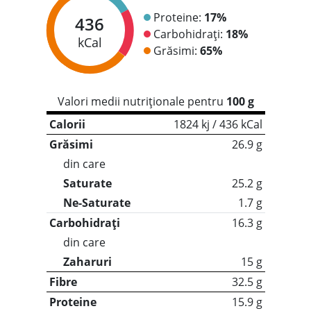
Proteine:
17%
436
Carbohidrați:
18%
kCal
Grăsimi:
65%
Valori medii nutriționale pentru
100 g
Calorii
1824 kj / 436 kCal
Grăsimi
26.9 g
din care
Saturate
25.2 g
Ne-Saturate
1.7 g
Carbohidrați
16.3 g
din care
Zaharuri
15 g
Fibre
32.5 g
Proteine
15.9 g