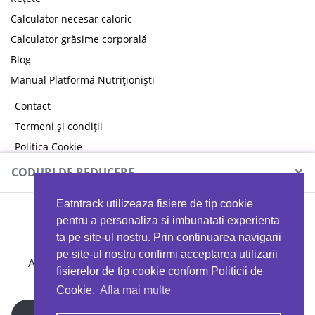
Calculator necesar caloric
Calculator grăsime corporală
Blog
Manual Platformă Nutriționiști
Contact
Termeni și condiții
Politica Cookie
Politica de confidențialitate
×
CODURI DE REDUCERE
Eatntrack utilizeaza fisiere de tip cookie
MYPROTEIN
pentru a personaliza si imbunatati experienta
ta pe site-ul nostru. Prin continuarea navigarii
pe site-ul nostru confirmi acceptarea utilizarii
Ai
40%
reducere la orice comandă folosind codul
fisierelor de tip cookie conform Politicii de
EATTRACK
Cookie.
Afla mai multe