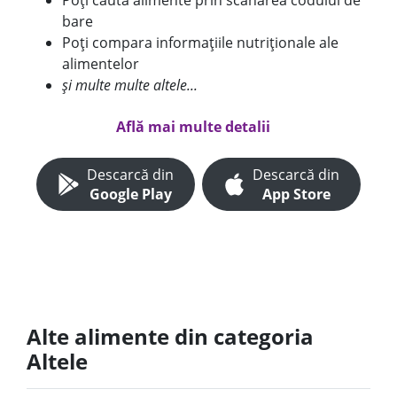
Poți căuta alimente prin scanarea codului de
bare
Poți compara informațiile nutriționale ale
alimentelor
și multe multe altele...
Află mai multe detalii
Descarcă din
Descarcă din
Google Play
App Store
Alte alimente din categoria
Altele