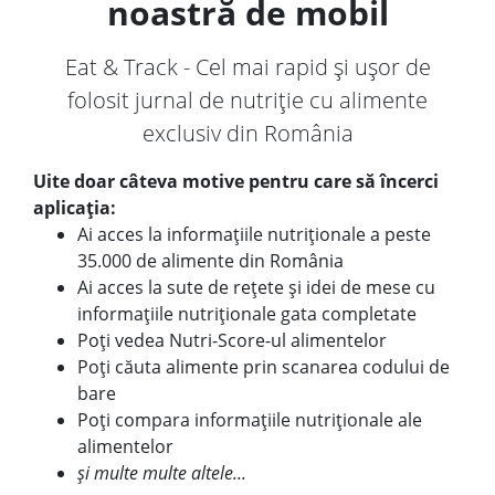
noastră de mobil
Eat & Track - Cel mai rapid și ușor de
folosit jurnal de nutriție cu alimente
exclusiv din România
Uite doar câteva motive pentru care să încerci
aplicația:
Ai acces la informațiile nutriționale a peste
35.000 de alimente din România
Ai acces la sute de rețete și idei de mese cu
informațiile nutriționale gata completate
Poți vedea Nutri-Score-ul alimentelor
Poți căuta alimente prin scanarea codului de
bare
Poți compara informațiile nutriționale ale
alimentelor
și multe multe altele...