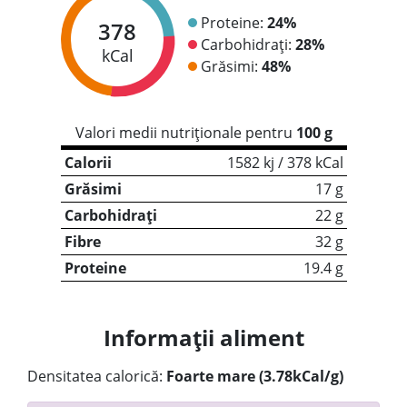
Proteine:
24%
378
Carbohidrați:
28%
kCal
Grăsimi:
48%
Valori medii nutriționale pentru
100 g
Calorii
1582 kj / 378 kCal
Grăsimi
17 g
Carbohidrați
22 g
Fibre
32 g
Proteine
19.4 g
Informații aliment
Densitatea calorică:
Foarte mare (3.78kCal/g)