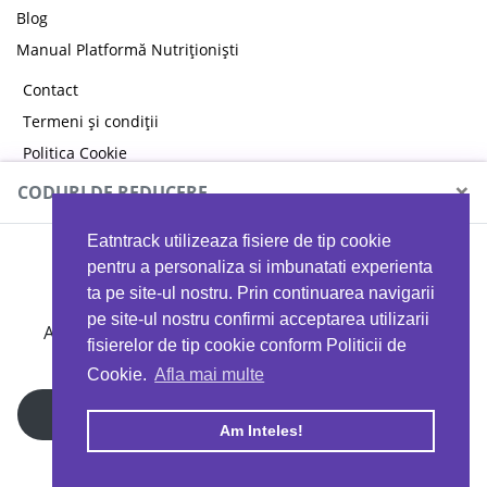
Blog
Manual Platformă Nutriționiști
Contact
Termeni și condiții
Politica Cookie
Politica de confidențialitate
×
CODURI DE REDUCERE
Eatntrack utilizeaza fisiere de tip cookie
MYPROTEIN
pentru a personaliza si imbunatati experienta
ta pe site-ul nostru. Prin continuarea navigarii
pe site-ul nostru confirmi acceptarea utilizarii
Ai
40%
reducere la orice comandă folosind codul
fisierelor de tip cookie conform Politicii de
EATTRACK
Cookie.
Afla mai multe
Profită acum
Am Inteles!
Copyright © 2026 EAT & TRACK S.R.L