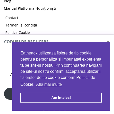
Blog
Manual Platformă Nutriționiști
Contact
Termeni și condiții
Politica Cookie
Politica de confidențialitate
×
CODURI DE REDUCERE
Eatntrack utilizeaza fisiere de tip cookie
MYPROTEIN
pentru a personaliza si imbunatati experienta
ta pe site-ul nostru. Prin continuarea navigarii
pe site-ul nostru confirmi acceptarea utilizarii
Ai
40%
reducere la orice comandă folosind codul
fisierelor de tip cookie conform Politicii de
EATTRACK
Cookie.
Afla mai multe
Profită acum
Am Inteles!
Copyright © 2026 EAT & TRACK S.R.L