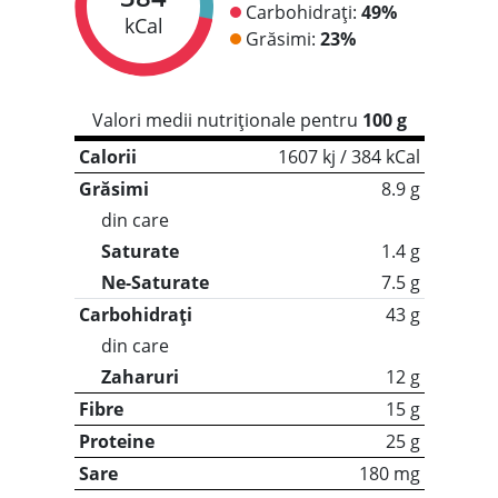
Carbohidrați:
49%
kCal
Grăsimi:
23%
Valori medii nutriționale pentru
100 g
Calorii
1607 kj / 384 kCal
Grăsimi
8.9 g
din care
Saturate
1.4 g
Ne-Saturate
7.5 g
Carbohidrați
43 g
din care
Zaharuri
12 g
Fibre
15 g
Proteine
25 g
Sare
180 mg