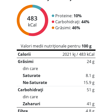
Proteine:
10%
483
Carbohidrați:
44%
kCal
Grăsimi:
46%
Valori medii nutriționale pentru
100 g
Calorii
2021 kj / 483 kCal
Grăsimi
24 g
din care
Saturate
8.1 g
Ne-Saturate
15.9 g
Carbohidrați
51 g
din care
Zaharuri
41 g
Fibre
4.8 g