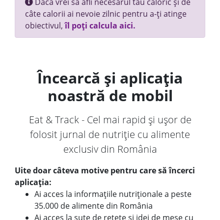
Dacă vrei să afli necesarul tău caloric și de
câte calorii ai nevoie zilnic pentru a-ți atinge
obiectivul,
îl poți calcula aici.
Încearcă și aplicația
noastră de mobil
Eat & Track - Cel mai rapid și ușor de
folosit jurnal de nutriție cu alimente
exclusiv din România
Uite doar câteva motive pentru care să încerci
aplicația:
Ai acces la informațiile nutriționale a peste
35.000 de alimente din România
Ai acces la sute de rețete și idei de mese cu