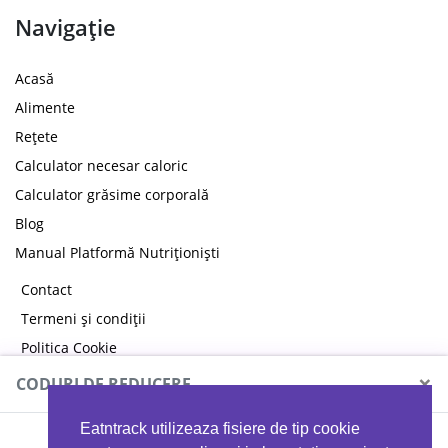
Navigație
Acasă
Alimente
Rețete
Calculator necesar caloric
Calculator grăsime corporală
Blog
Manual Platformă Nutriționiști
Contact
Termeni și condiții
Politica Cookie
Politica de confidențialitate
×
CODURI DE REDUCERE
Eatntrack utilizeaza fisiere de tip cookie