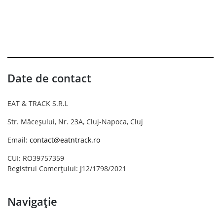
Date de contact
EAT & TRACK S.R.L
Str. Măceșului, Nr. 23A, Cluj-Napoca, Cluj
Email:
contact@eatntrack.ro
CUI: RO39757359
Registrul Comerțului: J12/1798/2021
Navigație