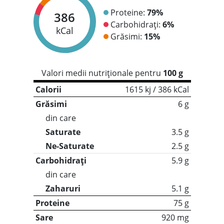
Proteine:
79%
386
Carbohidrați:
6%
kCal
Grăsimi:
15%
Valori medii nutriționale pentru
100 g
Calorii
1615 kj / 386 kCal
Grăsimi
6 g
din care
Saturate
3.5 g
Ne-Saturate
2.5 g
Carbohidrați
5.9 g
din care
Zaharuri
5.1 g
Proteine
75 g
Sare
920 mg