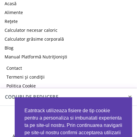
Acasă
Alimente
Rețete
Calculator necesar caloric
Calculator grăsime corporală
Blog
Manual Platformă Nutriționiști
Contact
Termeni și condiții
Politica Cookie
Politica de confidențialitate
×
CODURI DE REDUCERE
Eatntrack utilizeaza fisiere de tip cookie
MYPROTEIN
pentru a personaliza si imbunatati experienta
ta pe site-ul nostru. Prin continuarea navigarii
pe site-ul nostru confirmi acceptarea utilizarii
Ai
40%
reducere la orice comandă folosind codul