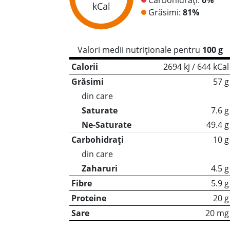
kCal
Grăsimi:
81%
Valori medii nutriționale pentru
100 g
Calorii
2694 kj / 644 kCal
Grăsimi
57 g
din care
Saturate
7.6 g
Ne-Saturate
49.4 g
Carbohidrați
10 g
din care
Zaharuri
4.5 g
Fibre
5.9 g
Proteine
20 g
Sare
20 mg