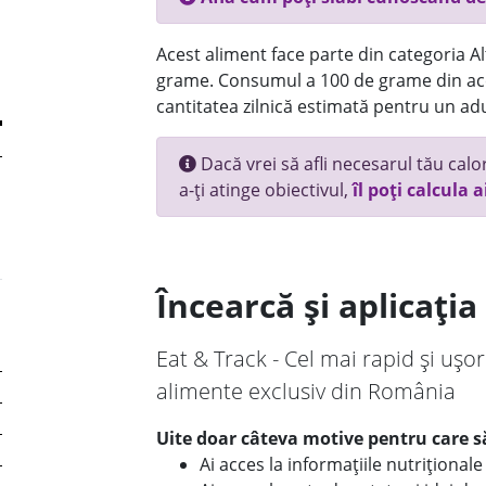
Acest aliment face parte din categoria Alt
grame. Consumul a 100 de grame din ace
cantitatea zilnică estimată pentru un adu
Dacă vrei să afli necesarul tău calori
a-ți atinge obiectivul,
îl poți calcula a
Încearcă și aplicați
Eat & Track - Cel mai rapid și ușor
alimente exclusiv din România
Uite doar câteva motive pentru care să
Ai acces la informațiile nutriționa