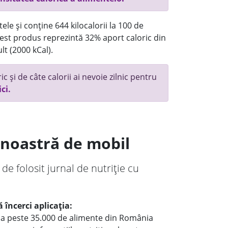
ele și conține 644 kilocalorii la 100 de
st produs reprezintă 32% aport caloric din
lt (2000 kCal).
c și de câte calorii ai nevoie zilnic pentru
ici.
a noastră de mobil
 de folosit jurnal de nutriție cu
 încerci aplicația:
le a peste 35.000 de alimente din România