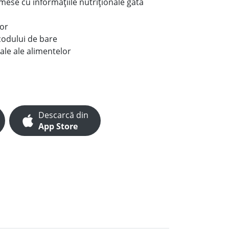
e mese cu informațiile nutriționale gata
lor
codului de bare
ale ale alimentelor
Descarcă din
App Store