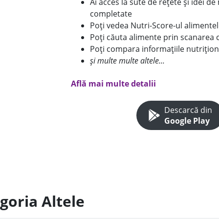
Ai acces la sute de rețete și idei d
completate
Poți vedea Nutri-Score-ul alimente
Poți căuta alimente prin scanarea 
Poți compara informațiile nutrițion
și multe multe altele...
Află mai multe detalii
Descarcă din
Google Play
goria Altele