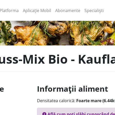
(current)
(current)
Platforma
Aplicație Mobil
Abonamente
Specialiști
uss-Mix Bio - Kauf
le
Informații aliment
Densitatea calorică:
Foarte mare (6.44k
Află cum poți slăbi cunoscând de