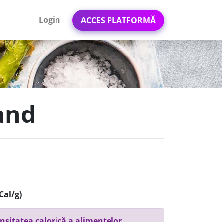
Login
ACCES PLATFORMĂ
land
Cal/g)
nsitatea calorică a alimentelor