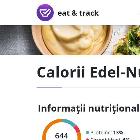
eat & track
Calorii Edel-N
Informații nutriționa
Proteine:
13%
644
Carbohidrați:
6%