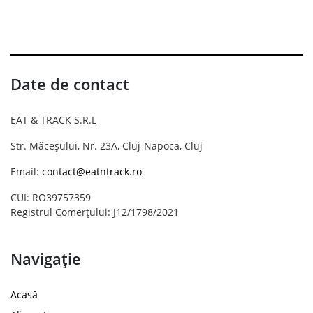
Date de contact
EAT & TRACK S.R.L
Str. Măceșului, Nr. 23A, Cluj-Napoca, Cluj
Email:
contact@eatntrack.ro
CUI: RO39757359
Registrul Comerțului: J12/1798/2021
Navigație
Acasă