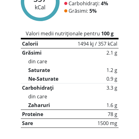
Carbohidrați:
4%
kCal
Grăsimi:
5%
Valori medii nutriționale pentru
100 g
Calorii
1494 kj / 357 kCal
Grăsimi
2.1 g
din care
Saturate
1.2 g
Ne-Saturate
0.9 g
Carbohidrați
3.3 g
din care
Zaharuri
1.6 g
Proteine
78 g
Sare
1500 mg