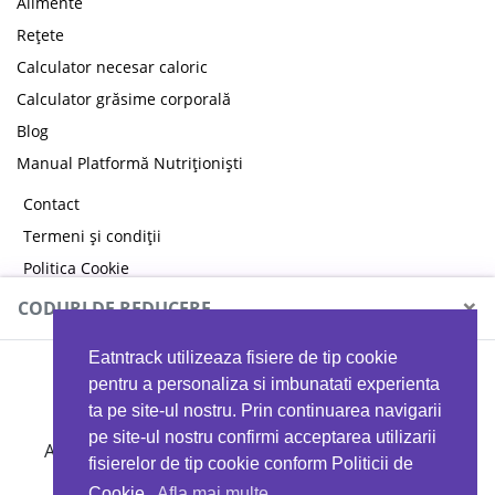
Alimente
Rețete
Calculator necesar caloric
Calculator grăsime corporală
Blog
Manual Platformă Nutriționiști
Contact
Termeni și condiții
Politica Cookie
Politica de confidențialitate
×
CODURI DE REDUCERE
Eatntrack utilizeaza fisiere de tip cookie
MYPROTEIN
pentru a personaliza si imbunatati experienta
ta pe site-ul nostru. Prin continuarea navigarii
pe site-ul nostru confirmi acceptarea utilizarii
Ai
40%
reducere la orice comandă folosind codul
fisierelor de tip cookie conform Politicii de
EATTRACK
Cookie.
Afla mai multe