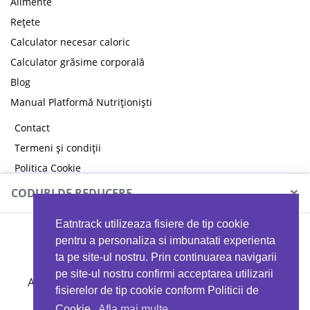
Alimente
Rețete
Calculator necesar caloric
Calculator grăsime corporală
Blog
Manual Platformă Nutriționiști
Contact
Termeni și condiții
Politica Cookie
Politica de confidențialitate
×
CODURI DE REDUCERE
Eatntrack utilizeaza fisiere de tip cookie
MYPROTEIN
pentru a personaliza si imbunatati experienta
ta pe site-ul nostru. Prin continuarea navigarii
pe site-ul nostru confirmi acceptarea utilizarii
Ai
40%
reducere la orice comandă folosind codul
fisierelor de tip cookie conform Politicii de
EATTRACK
Cookie.
Afla mai multe