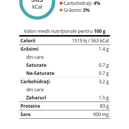
Carbohidrați:
4%
kCal
Grăsimi:
3%
Valori medii nutriționale pentru
100 g
Calorii
1519 kj / 363 kCal
Grăsimi
1.4 g
din care
Saturate
0.7 g
Ne-Saturate
0.7 g
Carbohidrați
3.2 g
din care
Zaharuri
1.5 g
Proteine
83 g
Sare
900 mg