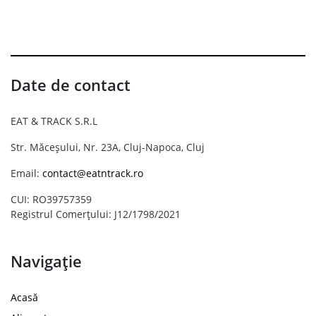
Date de contact
EAT & TRACK S.R.L
Str. Măceșului, Nr. 23A, Cluj-Napoca, Cluj
Email:
contact@eatntrack.ro
CUI: RO39757359
Registrul Comerțului: J12/1798/2021
Navigație
Acasă