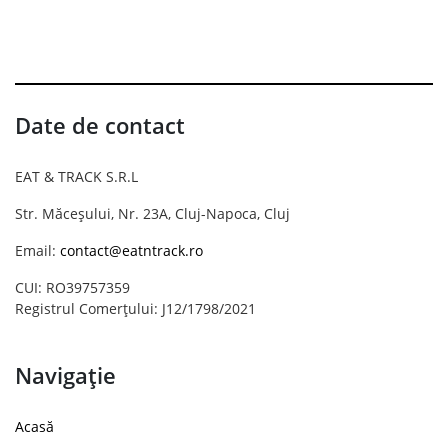
Date de contact
EAT & TRACK S.R.L
Str. Măceșului, Nr. 23A, Cluj-Napoca, Cluj
Email:
contact@eatntrack.ro
CUI: RO39757359
Registrul Comerțului: J12/1798/2021
Navigație
Acasă