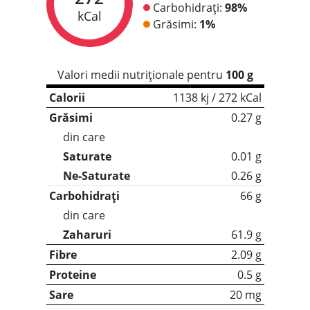
Carbohidrați:
98%
kCal
Grăsimi:
1%
Valori medii nutriționale pentru
100 g
Calorii
1138 kj / 272 kCal
Grăsimi
0.27 g
din care
Saturate
0.01 g
Ne-Saturate
0.26 g
Carbohidrați
66 g
din care
Zaharuri
61.9 g
Fibre
2.09 g
Proteine
0.5 g
Sare
20 mg