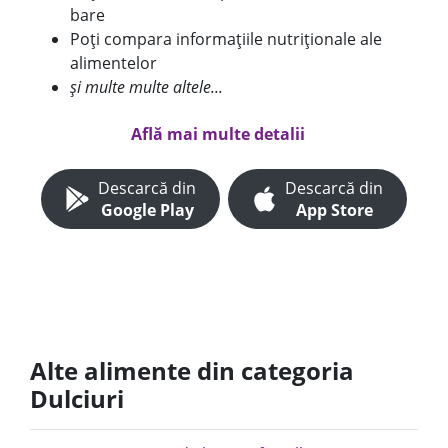
bare
Poți compara informațiile nutriționale ale
alimentelor
și multe multe altele...
Află mai multe detalii
Descarcă din
Descarcă din
Google Play
App Store
Alte alimente din categoria
Dulciuri