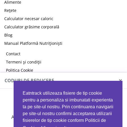
Alimente
Rețete
Calculator necesar caloric
Calculator grăsime corporală
Blog
Manual Platformă Nutriționiști
Contact
Termeni și condiții
Politica Cookie
Politica de confidențialitate
×
CODURI DE REDUCERE
Eatntrack utilizeaza fisiere de tip cookie
MYPROTEIN
pentru a personaliza si imbunatati experienta
ta pe site-ul nostru. Prin continuarea navigarii
pe site-ul nostru confirmi acceptarea utilizarii
Ai
40%
reducere la orice comandă folosind codul
fisierelor de tip cookie conform Politicii de
EATTRACK