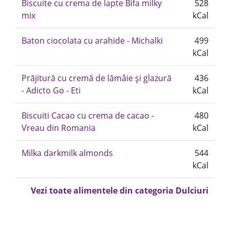
Biscuite cu crema de lapte Bifa milky
528
mix
kCal
Baton ciocolata cu arahide - Michalki
499
kCal
Prăjitură cu cremă de lămâie și glazură
436
- Adicto Go - Eti
kCal
Biscuiti Cacao cu crema de cacao -
480
Vreau din Romania
kCal
Milka darkmilk almonds
544
kCal
Vezi toate alimentele din categoria Dulciuri