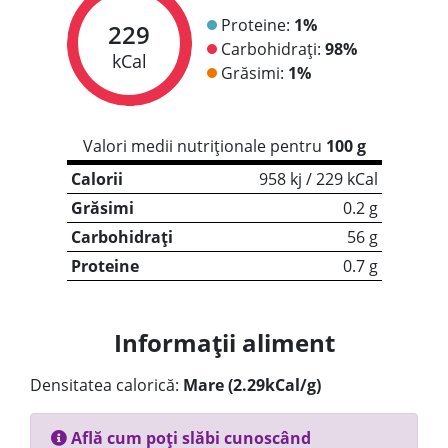
Proteine:
1%
229
Carbohidrați:
98%
kCal
Grăsimi:
1%
Valori medii nutriționale pentru
100 g
Calorii
958 kj / 229 kCal
Grăsimi
0.2 g
Carbohidrați
56 g
Proteine
0.7 g
Informații aliment
Densitatea calorică:
Mare (2.29kCal/g)
Află cum poți slăbi cunoscând