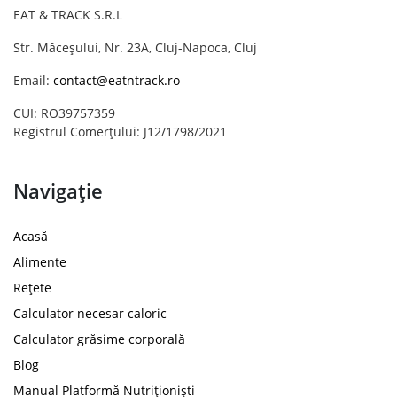
EAT & TRACK S.R.L
Str. Măceșului, Nr. 23A, Cluj-Napoca, Cluj
Email:
contact@eatntrack.ro
CUI: RO39757359
Registrul Comerțului: J12/1798/2021
Navigație
Acasă
Alimente
Rețete
Calculator necesar caloric
Calculator grăsime corporală
Blog
Manual Platformă Nutriționiști