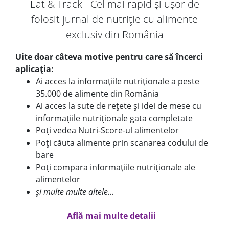
Eat & Track - Cel mai rapid și ușor de
folosit jurnal de nutriție cu alimente
exclusiv din România
Uite doar câteva motive pentru care să încerci
aplicația:
Ai acces la informațiile nutriționale a peste
35.000 de alimente din România
Ai acces la sute de rețete și idei de mese cu
informațiile nutriționale gata completate
Poți vedea Nutri-Score-ul alimentelor
Poți căuta alimente prin scanarea codului de
bare
Poți compara informațiile nutriționale ale
alimentelor
și multe multe altele...
Află mai multe detalii