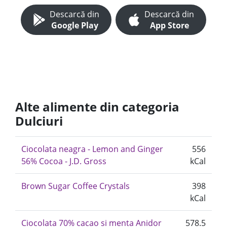
Descarcă din
Descarcă din
Google Play
App Store
Alte alimente din categoria
Dulciuri
Ciocolata neagra - Lemon and Ginger
556
56% Cocoa - J.D. Gross
kCal
Brown Sugar Coffee Crystals
398
kCal
Ciocolata 70% cacao si menta Anidor
578.5