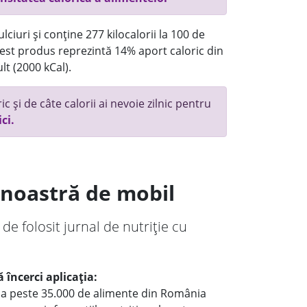
ciuri și conține 277 kilocalorii la 100 de
st produs reprezintă 14% aport caloric din
lt (2000 kCal).
c și de câte calorii ai nevoie zilnic pentru
ici.
a noastră de mobil
 de folosit jurnal de nutriție cu
 încerci aplicația:
le a peste 35.000 de alimente din România