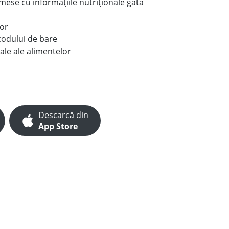
e mese cu informațiile nutriționale gata
lor
codului de bare
ale ale alimentelor
Descarcă din
App Store