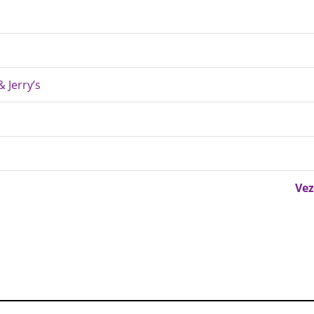
 Jerry’s
Vez