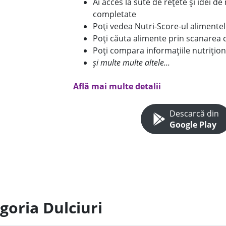
Ai acces la sute de rețete și idei d
completate
Poți vedea Nutri-Score-ul alimente
Poți căuta alimente prin scanarea 
Poți compara informațiile nutrițion
și multe multe altele...
Află mai multe detalii
Descarcă din
Google Play
goria Dulciuri