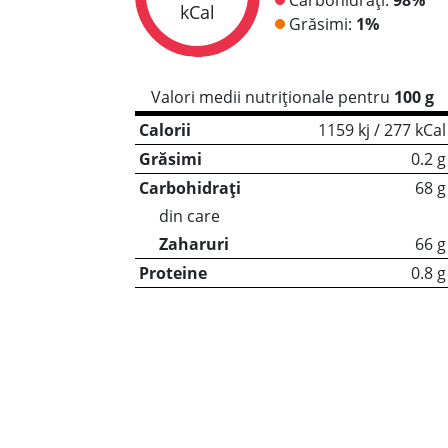
kCal
Grăsimi:
1%
Valori medii nutriționale pentru
100 g
Calorii
1159 kj / 277 kCal
Grăsimi
0.2 g
Carbohidrați
68 g
din care
Zaharuri
66 g
Proteine
0.8 g