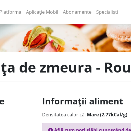
(current)
(current)
Platforma
Aplicație Mobil
Abonamente
Specialiști
ața de zmeura - Ro
le
Informații aliment
Densitatea calorică:
Mare (2.77kCal/g)
Află cum poți slăbi cunoscând de