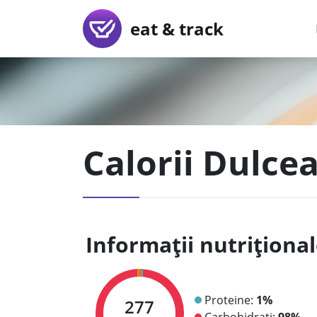
eat & track
Calorii Dulce
Informații nutriționa
Proteine:
1%
277
Carbohidrați:
98%