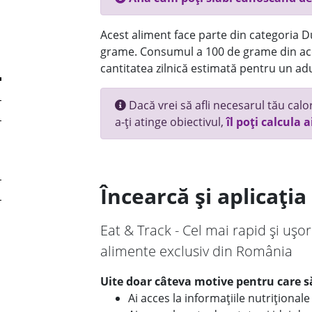
Acest aliment face parte din categoria Dul
grame. Consumul a 100 de grame din ace
cantitatea zilnică estimată pentru un adu
Dacă vrei să afli necesarul tău calori
a-ți atinge obiectivul,
îl poți calcula a
Încearcă și aplicați
Eat & Track - Cel mai rapid și ușor
alimente exclusiv din România
Uite doar câteva motive pentru care să
Ai acces la informațiile nutriționa