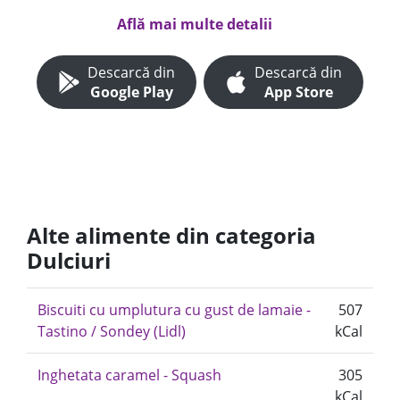
Află mai multe detalii
Descarcă din
Descarcă din
Google Play
App Store
Alte alimente din categoria
Dulciuri
Biscuiti cu umplutura cu gust de lamaie -
507
Tastino / Sondey (Lidl)
kCal
Inghetata caramel - Squash
305
kCal