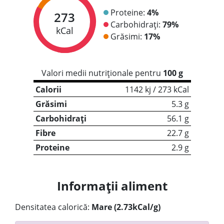
Proteine:
4%
273
Carbohidrați:
79%
kCal
Grăsimi:
17%
Valori medii nutriționale pentru
100 g
Calorii
1142 kj / 273 kCal
Grăsimi
5.3 g
Carbohidrați
56.1 g
Fibre
22.7 g
Proteine
2.9 g
Informații aliment
Densitatea calorică:
Mare (2.73kCal/g)