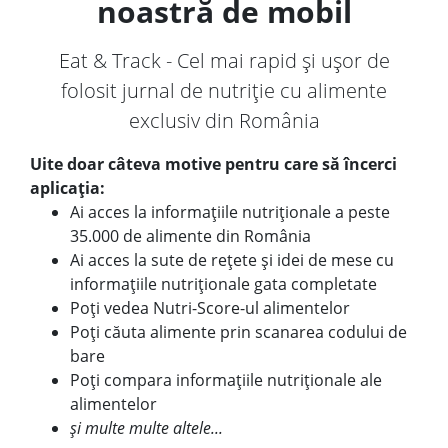
noastră de mobil
Eat & Track - Cel mai rapid și ușor de
folosit jurnal de nutriție cu alimente
exclusiv din România
Uite doar câteva motive pentru care să încerci
aplicația:
Ai acces la informațiile nutriționale a peste
35.000 de alimente din România
Ai acces la sute de rețete și idei de mese cu
informațiile nutriționale gata completate
Poți vedea Nutri-Score-ul alimentelor
Poți căuta alimente prin scanarea codului de
bare
Poți compara informațiile nutriționale ale
alimentelor
și multe multe altele...