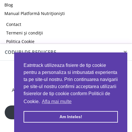
Blog
Manual Platformă Nutriționiști
Contact
Termeni și condiții
Politica Cookie
Politica de confidențialitate
×
CODURI DE REDUCERE
Eatntrack utilizeaza fisiere de tip cookie
MYPROTEIN
pentru a personaliza si imbunatati experienta
ta pe site-ul nostru. Prin continuarea navigarii
pe site-ul nostru confirmi acceptarea utilizarii
Ai
40%
reducere la orice comandă folosind codul
fisierelor de tip cookie conform Politicii de
EATTRACK
Cookie.
Afla mai multe
Profită acum
Am Inteles!
Copyright © 2026 EAT & TRACK S.R.L