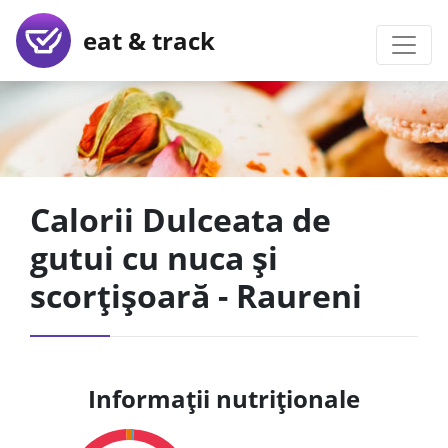
eat & track
Calorii Dulceata de
gutui cu nuca și
scorțișoară - Raureni
Informații nutriționale