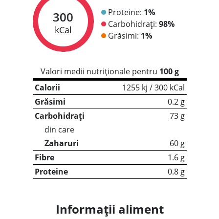
Proteine:
1%
300
Carbohidrați:
98%
kCal
Grăsimi:
1%
Valori medii nutriționale pentru
100 g
Calorii
1255 kj / 300 kCal
Grăsimi
0.2 g
Carbohidrați
73 g
din care
Zaharuri
60 g
Fibre
1.6 g
Proteine
0.8 g
Informații aliment